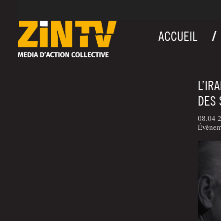
ACCUEIL
L’IR
DES 
08.04 
Évèneme