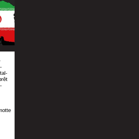
é
­
tal­
prêt
­
motte