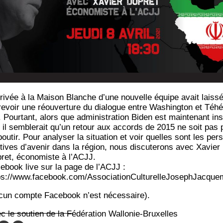
rrivée à la Mai­son Blanche d’une nou­velle équipe avait lais­s
1419
re­voir une réou­ver­ture du dia­logue entre Washing­ton et Téhé
 Pour­tant, alors que admi­nis­tra­tion Biden est main­te­nant ins­
, il sem­ble­rait qu’un retour aux accords de 2015 ne soit pas 
outir. Pour ana­ly­ser la situa­tion et voir quelles sont les pers
­tives d’avenir dans la région, nous dis­cu­te­rons avec Xavier
ret, éco­no­miste à l’ACJJ.
e­book live sur la page de l’ACJJ :
ps://www.facebook.com/AssociationCulturelleJosephJacque
cun compte Face­book n’est nécessaire).
c le sou­tien de la Fédé­ra­tion Wallonie-Bruxelles