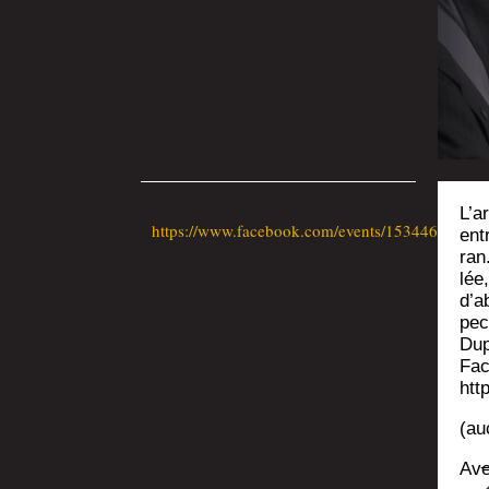
L’a
https://www.facebook.com/events/15344683332
ent
ran.
lée
d’ab
pec
Dup
Fac
htt
(au
Ave