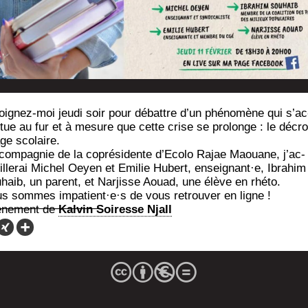
oi­gnez-moi jeu­di soir pour débattre d’un phé­no­mène qui s’ac
­tue au fur et à mesure que cette crise se pro­longe : le décro
ge scolaire.
com­pa­gnie de la copré­si­dente d’E­co­lo Rajae Maouane, j’ac­
ille­rai Michel Oeyen et Emi­lie Hubert, enseignant·e, Ibra­him
­haib, un parent, et Nar­jisse Aouad, une élève en rhéto.
s sommes impatient·e·s de vous retrou­ver en ligne !
­ne­ment de
Kal­vin Soi­resse Njall