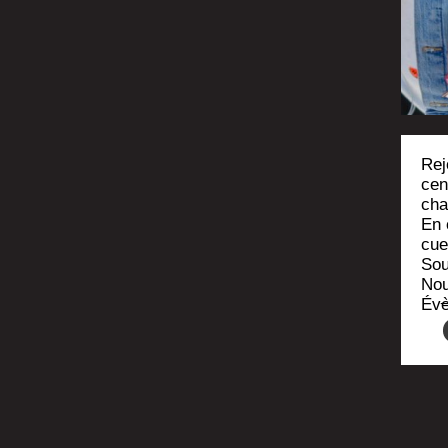
Rej
cen
cha
En 
cue
Sou
Nou
Évè