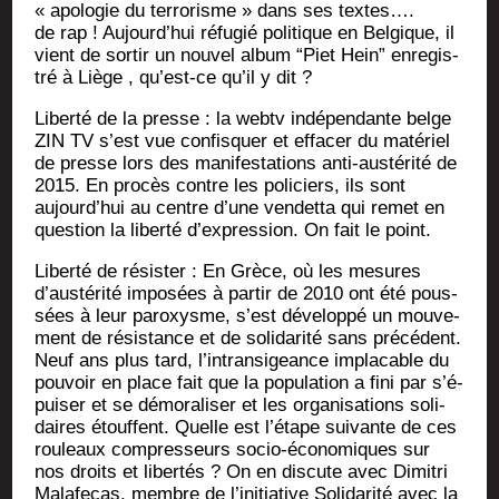
« apo­lo­gie du ter­ro­risme » dans ses textes….
de rap ! Aujourd’hui réfu­gié poli­tique en Bel­gique, il
vient de sor­tir un nou­vel album “Piet Hein” enre­gis­
tré à Liège , qu’est-ce qu’il y dit ?
Liber­té de la presse : la webtv indé­pen­dante belge
ZIN TV s’est vue confis­quer et effa­cer du maté­riel
de presse lors des mani­fes­ta­tions anti-aus­té­ri­té de
2015. En pro­cès contre les poli­ciers, ils sont
aujourd’hui au centre d’une ven­det­ta qui remet en
ques­tion la liber­té d’expression. On fait le point.
Liber­té de résis­ter : En Grèce, où les mesures
d’austérité impo­sées à par­tir de 2010 ont été pous­
sées à leur paroxysme, s’est déve­lop­pé un mou­ve­
ment de résis­tance et de soli­da­ri­té sans pré­cé­dent.
Neuf ans plus tard, l’in­tran­si­geance impla­cable du
pou­voir en place fait que la popu­la­tion a fini par s’é­
pui­ser et se démo­ra­li­ser et les orga­ni­sa­tions soli­
daires étouffent. Quelle est l’étape sui­vante de ces
rou­leaux com­pres­seurs socio-éco­no­miques sur
nos droits et liber­tés ? On en dis­cute avec Dimi­tri
Mala­fe­cas, membre de l’initiative Soli­da­ri­té avec la