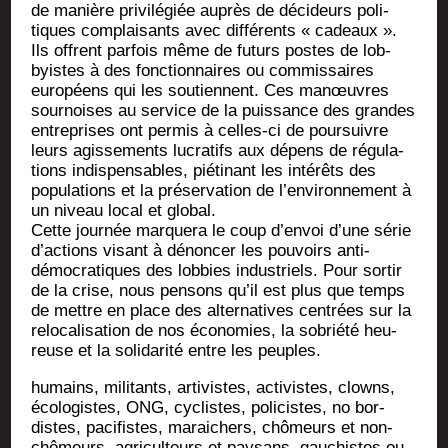
de manière pri­vi­lé­giée auprès de déci­deurs poli­
tiques com­plai­sants avec dif­fé­rents « cadeaux ».
Ils offrent par­fois même de futurs postes de lob­
byistes à des fonc­tion­naires ou com­mis­saires
euro­péens qui les sou­tiennent. Ces manœuvres
sour­noises au ser­vice de la puis­sance des grandes
entre­prises ont per­mis à celles-ci de pour­suivre
leurs agis­se­ments lucra­tifs aux dépens de régu­la­
tions indis­pen­sables, pié­ti­nant les inté­rêts des
popu­la­tions et la pré­ser­va­tion de l’en­vi­ron­ne­ment à
un niveau local et global.
Cette jour­née mar­que­ra le coup d’en­voi d’une série
d’ac­tions visant à dénon­cer les pou­voirs anti-
démo­cra­tiques des lob­bies indus­triels. Pour sor­tir
de la crise, nous pen­sons qu’il est plus que temps
de mettre en place des alter­na­tives cen­trées sur la
relo­ca­li­sa­tion de nos éco­no­mies, la sobrié­té heu­
reuse et la soli­da­ri­té entre les peuples.
humains, mili­tants, arti­vistes, acti­vistes, clowns,
éco­lo­gistes, ONG, cyclistes, poli­cistes, no bor­
distes, paci­fistes, marai­chers, chô­meurs et non-
chô­meurs, agri­cul­teurs et pay­sans, gau­chistes ou