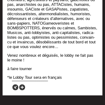
pas, anar­chistes ou pas, ATTA­Cistes, humains,
insou­mis, GACiste et GASA­Pistes, zapa­tistes,
décrois­san­tistes, alter­mon­dia­listes, humo­ristes,
défen­seurs et créa­teurs d’al­ter­na­tives, avec ou
sans-papiers, NATO­Ga­meo­ve­ristes et
BOMBSPOTTERS, éner­vés ou calmes, Sam­bistes,
Musi­cos, anti-lob­byistes, anti-capi­ta­listes, radi­ca­
listes ou pas, opti­mistes ou pes­si­mistes, convain­
cu et invain­cus, déso­béis­sants de tout bord et tout
ce que vous vou­lez encore…
Venez nom­breux et dégui­sés, le lob­by ne fait pas
le moine !
à faire tourner
*le Lob­by Tour sera en français