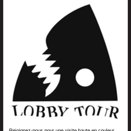
Rejoi­gnez-nous pour une visite haute en cou­leur