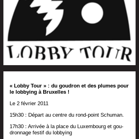
« Lob­by Tour » : du gou­dron et des plumes pour
le lob­bying à Bruxelles !
Le 2 février 2011
15h30 : Départ au centre du rond-point Schuman.
17h30 : Arri­vée à la place du Luxem­bourg et gou­
dron­nage fes­tif du lobbying