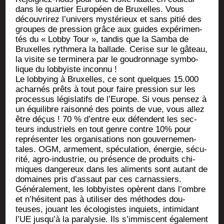
dans le quar­tier Euro­péen de Bruxelles. Vous
décou­vri­rez l’u­ni­vers mys­té­rieux et sans pitié des
groupes de pres­sion grâce aux guides expé­ri­men­
tés du « Lob­by Tour », tan­dis que la Sam­ba de
Bruxelles ryth­me­ra la bal­lade. Cerise sur le gâteau,
la visite se ter­mi­ne­ra par le gou­dron­nage sym­bo­
lique du lob­byiste inconnu !
Le lob­bying à Bruxelles, ce sont quelques 15.000
achar­nés prêts à tout pour faire pres­sion sur les
pro­ces­sus légis­la­tifs de l’Eu­rope. Si vous pen­sez à
un équi­libre rai­son­né des points de vue, vous allez
être déçus ! 70 % d’entre eux défendent les sec­
teurs indus­triels en tout genre contre 10% pour
repré­sen­ter les orga­ni­sa­tions non gou­ver­ne­men­
tales. OGM, arme­ment, spé­cu­la­tion, éner­gie, sécu­
ri­té, agro-indus­trie, ou pré­sence de pro­duits chi­
miques dan­ge­reux dans les ali­ments sont autant de
domaines pris d’as­saut par ces carnassiers.
Géné­ra­le­ment, les lob­byistes opèrent dans l’ombre
et n’hésitent pas à uti­li­ser des méthodes dou­
teuses, jouant les éco­lo­gistes inquiets, inti­mi­dant
l’UE jusqu’à la para­ly­sie. Ils s’im­miscent éga­le­ment