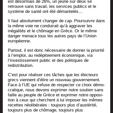
est désor­mais de 26%, un jeune sur deux se
retrouve sans tra­vail, les ser­vices publics et le
sys­tème de san­té ont été démantelés…
Il faut abso­lu­ment chan­ger de cap. Pour­suivre dans
la même voie ne condui­rait qu’à aggra­ver les
inéga­li­tés et le chô­mage en Grèce. Or le même
dan­ger menace tous les autres pays de l’Union
européenne.
Par­tout, il est donc néces­saire de don­ner la prio­ri­té
à l’emploi, au redé­ploie­ment éco­no­mique, via
l’investissement public et des poli­tiques de
redistribution.
C’est pour réa­li­ser ces tâches que les élec­teurs
grecs viennent d’élire un nou­veau gou­ver­ne­ment.
Face à l’UE qui refuse de res­pec­ter ce choix démo­
cra­tique, nous devons expri­mer notre sou­tien sans
faille au peuple de Grèce et expri­mer notre oppo­si­
tion à ceux qui cherchent à lui impo­ser les mêmes
recettes néo­li­bé­rales : tou­jours plus d’austérité,
tou­jours plus de chô­mage, tou­jours plus