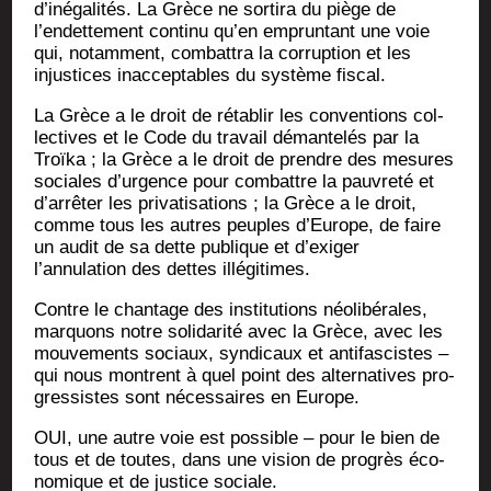
d’inégalités. La Grèce ne sor­ti­ra du piège de
l’endettement conti­nu qu’en emprun­tant une voie
qui, notam­ment, com­bat­tra la cor­rup­tion et les
injus­tices inac­cep­tables du sys­tème fiscal.
La Grèce a le droit de réta­blir les conven­tions col­
lec­tives et le Code du tra­vail déman­te­lés par la
Troï­ka ; la Grèce a le droit de prendre des mesures
sociales d’ur­gence pour com­battre la pau­vre­té et
d’ar­rê­ter les pri­va­ti­sa­tions ; la Grèce a le droit,
comme tous les autres peuples d’Eu­rope, de faire
un audit de sa dette publique et d’exiger
l’annulation des dettes illégitimes.
Contre le chan­tage des ins­ti­tu­tions néo­li­bé­rales,
mar­quons notre soli­da­ri­té avec la Grèce, avec les
mou­ve­ments sociaux, syn­di­caux et anti­fas­cistes –
qui nous montrent à quel point des alter­na­tives pro­
gres­sistes sont néces­saires en Europe.
OUI, une autre voie est pos­sible – pour le bien de
tous et de toutes, dans une vision de pro­grès éco­
no­mique et de jus­tice sociale.