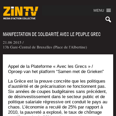
MENU
MANIFESTATION DE SOLIDARITÉ AVEC LE PEUPLE GREC
21.06 2015 /
13h Gare-Central de Bruxelles (Place de l'Albertine)
Appel de la Pla­te­forme « Avec les Grecs » /
Oproep van het plat­form “Samen met de Grieken”
La Grèce est la preuve concrète que les poli­tiques
d’austérité et de pré­ca­ri­sa­tion ne fonc­tionnent pas.
Six années de coupes bud­gé­taires sans pré­cé­dent,
de dés­in­ves­tis­se­ment dans le sec­teur public et de
poli­tique sala­riale régres­sive ont conduit le pays au
chaos. L’économie a recu­lé de 25% par rap­port à
2010, la pau­vre­té a explo­sé, le taux de chô­mage