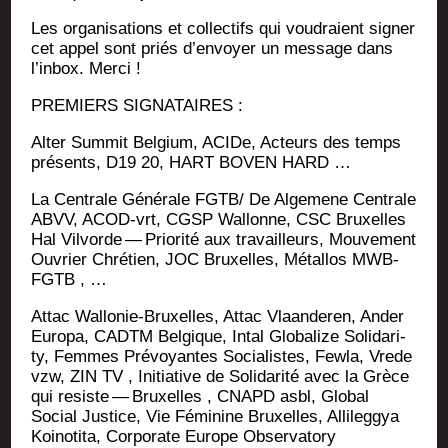
Les orga­ni­sa­tions et col­lec­tifs qui vou­draient signer
cet appel sont priés d’en­voyer un mes­sage dans
l’in­box. Merci !
PREMIERS SIGNATAIRES :
Alter Sum­mit Bel­gium, ACIDe, Acteurs des temps
pré­sents, D19 20, HART BOVEN HARD …
La Cen­trale Géné­rale FGTB/ De Alge­mene Cen­trale
ABVV, ACOD-vrt, CGSP Wal­lonne, CSC Bruxelles
Hal Vil­vorde — Prio­ri­té aux tra­vailleurs, Mou­ve­ment
Ouvrier Chré­tien, JOC Bruxelles, Métal­los MWB-
FGTB , …
Attac Wal­lo­nie-Bruxelles, Attac Vlaan­de­ren, Ander
Euro­pa, CADTM Bel­gique, Intal Glo­ba­lize Soli­da­ri­
ty, Femmes Pré­voyantes Socia­listes, Few­la, Vrede
vzw, ZIN TV , Ini­tia­tive de Soli­da­ri­té avec la Grèce
qui resiste — Bruxelles , CNAPD asbl, Glo­bal
Social Jus­tice, Vie Fémi­nine Bruxelles, Alli­leg­gya
Koi­no­ti­ta, Cor­po­rate Europe Observatory