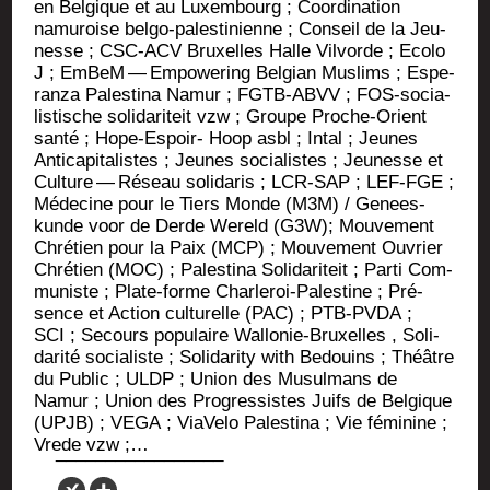
en Bel­gique et au Luxem­bourg ; Coor­di­na­tion
namu­roise bel­go-pales­ti­nienne ; Conseil de la Jeu­
nesse ; CSC-ACV Bruxelles Halle Vil­vorde ; Eco­lo
J ; EmBeM — Empo­we­ring Bel­gian Mus­lims ; Espe­
ran­za Pales­ti­na Namur ; FGTB-ABVV ; FOS-socia­
lis­tische soli­da­ri­teit vzw ; Groupe Proche-Orient
san­té ; Hope-Espoir- Hoop asbl ; Intal ; Jeunes
Anti­ca­pi­ta­listes ; Jeunes socia­listes ; Jeu­nesse et
Culture — Réseau soli­da­ris ; LCR-SAP ; LEF-FGE ;
Méde­cine pour le Tiers Monde (M3M) / Genees­
kunde voor de Derde Wereld (G3W); Mou­ve­ment
Chré­tien pour la Paix (MCP) ; Mou­ve­ment Ouvrier
Chré­tien (MOC) ; Pales­ti­na Soli­da­ri­teit ; Par­ti Com­
mu­niste ; Plate-forme Char­le­roi-Pales­tine ; Pré­
sence et Action cultu­relle (PAC) ; PTB-PVDA ;
SCI ; Secours popu­laire Wal­lo­nie-Bruxelles , Soli­
da­ri­té socia­liste ; Soli­da­ri­ty with Bedouins ; Théâtre
du Public ; ULDP ; Union des Musul­mans de
Namur ; Union des Pro­gres­sistes Juifs de Bel­gique
(UPJB) ; VEGA ; Via­Ve­lo Pales­ti­na ; Vie fémi­nine ;
Vrede vzw ;…