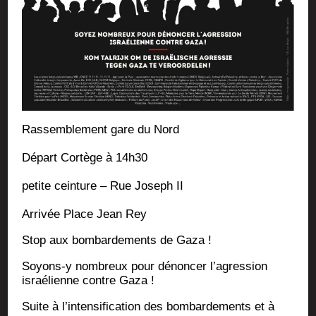
Ras­sem­ble­ment gare du Nord
Départ Cor­tège à 14h30
petite cein­ture – Rue Joseph II
Arri­vée Place Jean Rey
Stop aux bom­bar­de­ments de Gaza !
Soyons‑y nom­breux pour dénon­cer l’a­gres­sion
israé­lienne contre Gaza !
Suite à l’in­ten­si­fi­ca­tion des bom­bar­de­ments et à