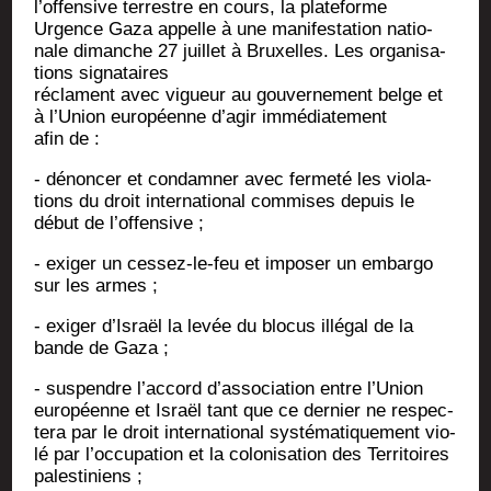
l’of­fen­sive ter­restre en cours, la pla­te­forme
Urgence Gaza appelle à une mani­fes­ta­tion natio­
nale dimanche 27 juillet à Bruxelles. Les orga­ni­sa­
tions signataires
réclament avec vigueur au gou­ver­ne­ment belge et
à l’U­nion euro­péenne d’a­gir immé­dia­te­ment
afin de :
- dénon­cer et condam­ner avec fer­me­té les vio­la­
tions du droit inter­na­tio­nal com­mises depuis le
début de l’offensive ;
- exi­ger un ces­sez-le-feu et impo­ser un embar­go
sur les armes ;
- exi­ger d’Is­raël la levée du blo­cus illé­gal de la
bande de Gaza ;
- sus­pendre l’ac­cord d’as­so­cia­tion entre l’U­nion
euro­péenne et Israël tant que ce der­nier ne res­pec­
te­ra par le droit inter­na­tio­nal sys­té­ma­ti­que­ment vio­
lé par l’oc­cu­pa­tion et la colo­ni­sa­tion des Ter­ri­toires
palestiniens ;