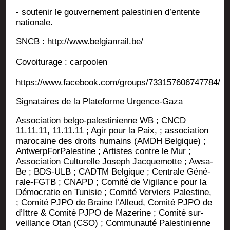
- sou­te­nir le gou­ver­ne­ment pales­ti­nien d’en­tente
nationale.
SNCB : http://www.belgianrail.be/
Covoi­tu­rage : carpoolen
https://www.facebook.com/groups/733157606747784/
Signa­taires de la Pla­te­forme Urgence-Gaza
Asso­cia­tion bel­go-pales­ti­nienne WB ; CNCD
11.11.11, 11.11.11 ; Agir pour la Paix, ; asso­cia­tion
maro­caine des droits humains (AMDH Bel­gique) ;
Ant­werp­For­Pa­les­tine ; Artistes contre le Mur ;
Asso­cia­tion Cultu­relle Joseph Jac­que­motte ; Awsa-
Be ; BDS-ULB ; CADTM Bel­gique ; Cen­trale Géné­
rale-FGTB ; CNAPD ; Comi­té de Vigi­lance pour la
Démo­cra­tie en Tuni­sie ; Comi­té Ver­viers Pales­tine,
; Comi­té PJPO de Braine l’Al­leud, Comi­té PJPO de
d’Ittre & Comi­té PJPO de Maze­rine ; Comi­té sur­
veillance Otan (CSO) ; Com­mu­nau­té Pales­ti­nienne