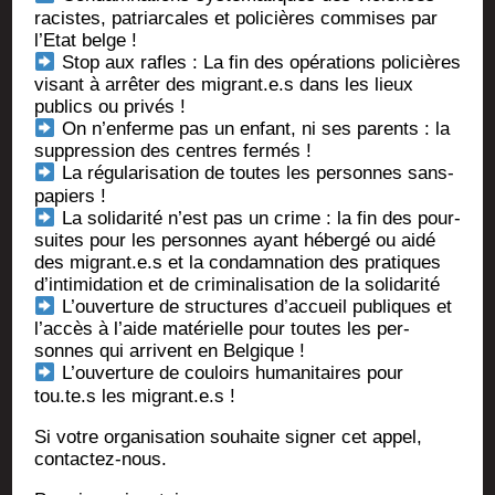
racistes, patriar­cales et poli­cières com­mises par
l’Etat belge !
Stop aux rafles : La fin des opé­ra­tions poli­cières
visant à arrê­ter des migrant.e.s dans les lieux
publics ou privés !
On n’enferme pas un enfant, ni ses parents : la
sup­pres­sion des centres fermés !
La régu­la­ri­sa­tion de toutes les per­sonnes sans-
papiers !
La soli­da­ri­té n’est pas un crime : la fin des pour­
suites pour les per­sonnes ayant héber­gé ou aidé
des migrant.e.s et la condam­na­tion des pra­tiques
d’intimidation et de cri­mi­na­li­sa­tion de la solidarité
L’ouverture de struc­tures d’ac­cueil publiques et
l’accès à l’aide maté­rielle pour toutes les per­
sonnes qui arrivent en Belgique !
L’ouverture de cou­loirs huma­ni­taires pour
tou.te.s les migrant.e.s !
Si votre orga­ni­sa­tion sou­haite signer cet appel,
contactez-nous.