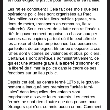
et nous exi­geons jus­tice pour Maw­da et sa famille.
Les rafles conti­nuent ! Cela fait des mois que des
opé­ra­tions poli­cières sont orga­ni­sées au Parc
Maxi­mi­lien ou dans les lieux publics (gares, sta­
tions de métro, trans­ports en com­muns, lieux
cultu­rels). Sous cou­vert de la lutte contre l’in­sé­cu­
ri­té, le gou­ver­ne­ment orga­nise la chasse aux per­
sonnes sans-papiers par­tout où il le peut afin de
les arrê­ter et de les empri­son­ner. Les per­sonnes
qui tentent de témoi­gner, fil­mer ou s’opposer à ces
rafles sont vic­times de vio­lences et abus poli­ciers.
Certain.e.s sont arrêté.e.s admi­nis­tra­ti­ve­ment, ce
qui est une atteinte grave à la liber­té d’informer et
la liber­té de fil­mer la police dans le cadre de ses
fonc­tions sur un lieu public.
Depuis cet été, au centre fer­mé 127bis, le gou­ver­
ne­ment a inau­gu­ré ses pre­mières “uni­tés fami­
liales” dans les­quelles des enfants sont
emprisonné.e.s avec leurs parents. Les centres
fer­més ne sont rien d’autre que des pri­sons pour
étran­gers qui n’ont com­mis aucun crime. Com­ment