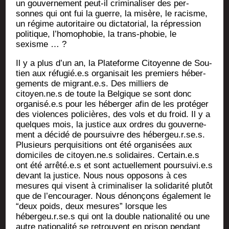
un gou­ver­ne­ment peut-il cri­mi­na­li­ser des per­
sonnes qui ont fui la guerre, la misère, le racisme,
un régime auto­ri­taire ou dic­ta­to­rial, la répres­sion
poli­tique, l’homophobie, la trans-pho­bie, le
sexisme … ?
Il y a plus d’un an, la Pla­te­forme Citoyenne de Sou­
tien aux réfugié.e.s orga­ni­sait les pre­miers héber­
ge­ments de migrant.e.s. Des mil­liers de
citoyen.ne.s de toute la Bel­gique se sont donc
organisé.e.s pour les héber­ger afin de les pro­té­ger
des vio­lences poli­cières, des vols et du froid. Il y a
quelques mois, la jus­tice aux ordres du gou­ver­ne­
ment a déci­dé de pour­suivre des hébergeu.r.se.s.
Plu­sieurs per­qui­si­tions ont été orga­ni­sées aux
domi­ciles de citoyen.ne.s soli­daires. Certain.e.s
ont été arrêté.e.s et sont actuel­le­ment poursuivi.e.s
devant la jus­tice. Nous nous oppo­sons à ces
mesures qui visent à cri­mi­na­li­ser la soli­da­ri­té plu­tôt
que de l’encourager. Nous dénon­çons éga­le­ment le
“deux poids, deux mesures” lorsque les
hébergeu.r.se.s qui ont la double natio­na­li­té ou une
autre natio­na­li­té se retrouvent en pri­son pen­dant