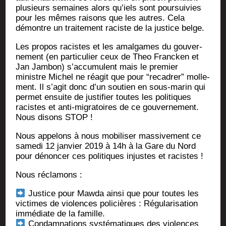
plu­sieurs semaines alors qu’iels sont pour­sui­vies
pour les mêmes rai­sons que les autres. Cela
démontre un trai­te­ment raciste de la jus­tice belge.
Les pro­pos racistes et les amal­games du gou­ver­
ne­ment (en par­ti­cu­lier ceux de Theo Fran­cken et
Jan Jam­bon) s’accumulent mais le pre­mier
ministre Michel ne réagit que pour “reca­drer” mol­le­
ment. Il s’agit donc d’un sou­tien en sous-marin qui
per­met ensuite de jus­ti­fier toutes les poli­tiques
racistes et anti-migra­toires de ce gou­ver­ne­ment.
Nous disons STOP !
Nous appe­lons à nous mobi­li­ser mas­si­ve­ment ce
same­di 12 jan­vier 2019 à 14h à la Gare du Nord
pour dénon­cer ces poli­tiques injustes et racistes !
Nous récla­mons :
Jus­tice pour Maw­da ain­si que pour toutes les
vic­times de vio­lences poli­cières : Régu­la­ri­sa­tion
immé­diate de la famille.
Condam­na­tions sys­té­ma­tiques des vio­lences