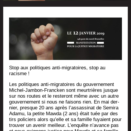
Stop aux poli­tiques anti-migra­toires, stop au
racisme !
Les poli­tiques anti-migra­toires du gou­ver­ne­ment
Michel-Jam­bon-Fran­cken sont meur­trières jusque
sur nos routes et le res­te­ront même avec un autre
gou­ver­ne­ment si nous ne fai­sons rien. En mai der­
nier, presque 20 ans après l’assassinat de Semi­ra
Ada­mu, la petite Maw­da (2 ans) était tuée par des
tirs poli­ciers alors qu’elle et sa famille fuyaient pour
trou­ver un ave­nir meilleur. L’enquête n’avance pas