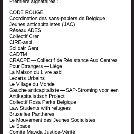
Pre­miers signataires :
CODE ROUGE
Coor­di­na­tion des sans-papiers de Belgique
Jeunes anti­ca­pi­ta­listes (JAC)
Réseau ADES
Col­lec­tif Crer
CIRÉ-asbl
Soli­dair Gent
CADTM
CRACPE — Col­lec­tif de Résis­tance Aux Centres
Pour Etran­gers — Liège
La Mai­son du Livre asbl
Lezarts Urbains
Le Vil­lage du Monde
Gauche anti­ca­pi­ta­liste — SAP-Stro­ming voor een
Anti­ka­pi­ta­lis­tisch Project
Col­lec­tif Rosa Parks Belgique
Law Stu­dents with refugees
Bruxelles Panthères
Le Mou­ve­ment des Jeunes Socialistes
Le Space
Comi­té Maw­da Justice-Vérité