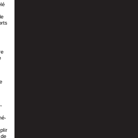
lé
de
orts
re
e
e
́­
é­
plir
 de