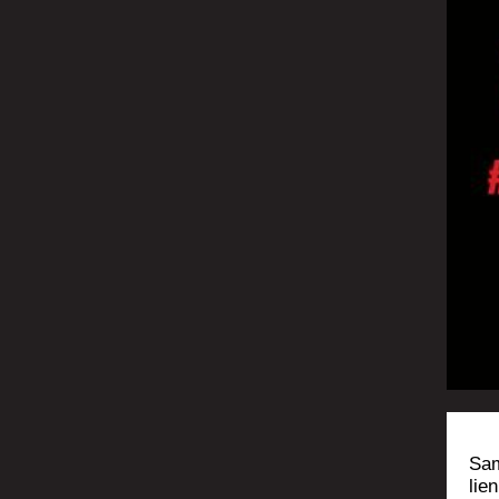
Sam
lie