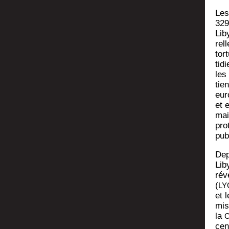
Les 
329
Liby
rell
tor
ti­d
les
tien 
euro
et 
mai
pro­
pub
Dep
Liby
ré­
(
LY
et 
mis 
la
C
cent