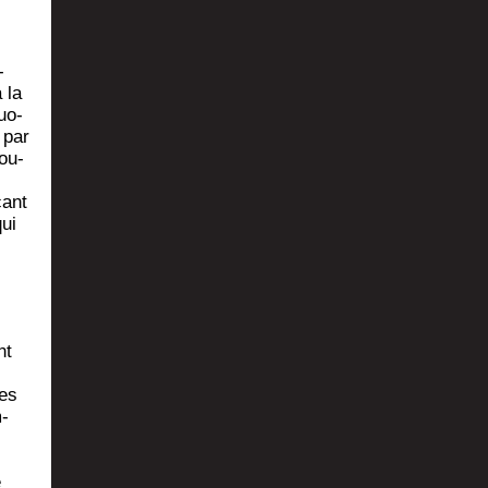
­
̀ la
uo­
s par
sou­
̧ant
qui
nt
ces
m­
e