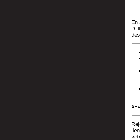
En s
l’
O
des
#Eva
Rej
lie
votr