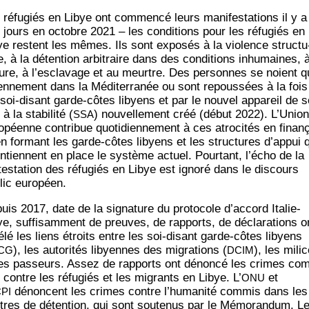
ré­fu­giés en Libye ont com­men­cé leurs mani­fes­ta­tions il y a
 jours en octobre 2021 – les condi­tions pour les ré­fu­giés en
e res­tent les mêmes. Ils sont expo­sés à la vio­lence struc­tu
e, à la dé­ten­tion arbi­traire dans des condi­tions inhu­maines, a
­ture, à l’esclavage et au meurtre. Des per­sonnes se noient q
ien­ne­ment dans la Mé­di­ter­ra­née ou sont repous­sées à la foi
 soi-disant garde-côtes libyens et par le nou­vel appa­reil de 
à la sta­bi­li­té (
) nou­vel­le­ment créé (dé­but 2022). L’Union
SSA
­péenne contri­bue quo­ti­dien­ne­ment à ces atro­ci­tés en financ
en for­mant les garde-côtes libyens et les struc­tures d’appui 
n­tiennent en place le sys­tème actuel. Pour­tant, l’écho de la
tes­ta­tion des ré­fu­giés en Libye est igno­ré dans le dis­cours
lic européen.
uis 2017, date de la signa­ture du pro­to­cole d’accord Ita­lie-
e, suf­fi­sam­ment de preuves, de rap­ports, de dé­cla­ra­tions o
vé­lé les liens étroits entre les soi-disant garde-côtes libyens
), les auto­ri­tés libyennes des migra­tions (
), les mili
CG
DCIM
les pas­seurs. Assez de rap­ports ont dé­non­cé les crimes co
contre les ré­fu­giés et les migrants en Libye. L’
et
ONU
dé­noncent les crimes contre l’humanité com­mis dans les
PI
res de dé­ten­tion, qui sont sou­te­nus par le Mé­mo­ran­dum. L