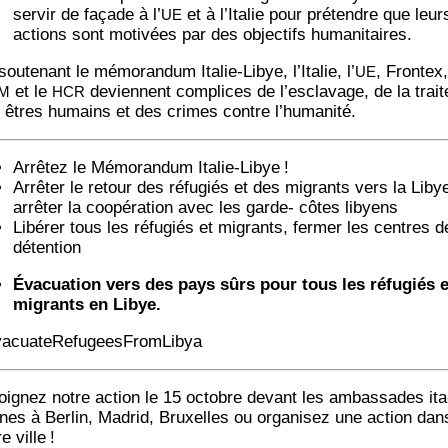
ser­vir de façade à l’
et à l’Italie pour pré­tendre que leur
UE
actions sont moti­vées par des objec­tifs humanitaires.
ou­te­nant le mé­mo­ran­dum Ita­lie-Libye, l’Italie, l’
, Fron­tex,
UE
et le
deviennent com­plices de l’esclavage, de la trait
IM
HCR
 êtres humains et des crimes contre l’humanité.
Arrê­tez le Mé­mo­ran­dum Ita­lie-Libye
!
Arrê­ter le retour des ré­fu­giés et des migrants vers la Liby
arrê­ter la coopé­ra­tion avec les garde- côtes libyens
Libé­rer tous les ré­fu­giés et migrants, fer­mer les centres d
détention
Éva­cua­tion vers des pays sûrs pour tous les ré­fu­giés e
migrants en Libye.
­cua­te­Re­fu­gees­From­Li­bya
oi­gnez notre action le 15 octobre devant les ambas­sades ita
nnes à Ber­lin, Madrid, Bruxelles ou orga­ni­sez une action dan
e ville
!