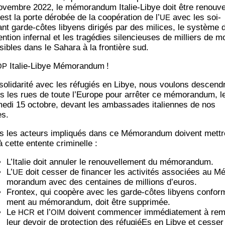
vembre 2022, le mé­mo­ran­dum Ita­lie-Libye doit être renou­ve­
est la porte dé­ro­bée de la coopé­ra­tion de l’
avec les soi-
UE
ant garde-côtes libyens diri­gés par des milices, le sys­tème 
ten­tion infer­nal et les tra­gé­dies silen­cieuses de mil­liers de m
­sibles dans le Saha­ra à la fron­tière sud.
Ita­lie-Libye Mé­mo­ran­dum
!
OP
oli­da­ri­té avec les ré­fu­giés en Libye, nous vou­lons des­cend
s les rues de toute l’Europe pour arrê­ter ce mé­mo­ran­dum, l
e­di 15 octobre, devant les ambas­sades ita­liennes de nos
es.
s les acteurs impli­qués dans ce Mé­mo­ran­dum doivent mettr
à cette entente criminelle :
L’Italie doit annu­ler le renou­vel­le­ment du mémorandum.
L’
doit ces­ser de finan­cer les acti­vi­tés asso­ciées au Me
UE
mo­ran­dum avec des cen­taines de mil­lions d’euros.
Fron­tex, qui coopère avec les garde-côtes libyens confor­m
ment au mé­mo­ran­dum, doit être supprimée.
Le
et l’
doivent com­men­cer immé­dia­te­ment à rem­
HCR
OIM
leur devoir de pro­tec­tion des ré­fu­giéEs en Libye et ces­ser