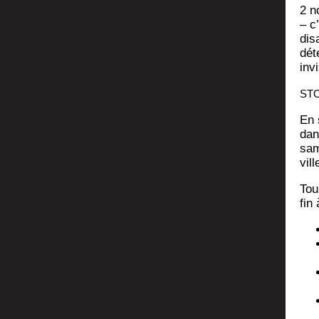
2 no
– c’
dis
dé­
invi
ST
En s
dan
sam
vill
Tou
fin 