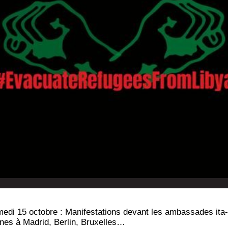
e­di 15 octobre : Mani­fes­ta­tions devant les ambas­sades ita­
nnes à Madrid, Ber­lin, Bruxelles…