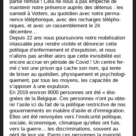
par­tie remise ! Cela ne nous a pas empê­ché de
main­te­nir notre pré­sence auprès des déte­nus : les
same­di à Vot­tem, au quo­ti­dien avec notre per­ma­
nence télé­pho­nique, avec des recharges télé­pho­
niques, et avec un ras­sem­ble­ment le 24
décembre…
Depuis 22 ans nous pour­sui­vons notre mobi­li­sa­tion
inlas­sable pour rendre visible et dénon­cer cette
poli­tique d’enfermement et d’expulsion, et nous
n’allons pas arrê­ter alors que cette invi­si­bi­li­té est
encore accrue en période de Covid ! Un centre fer­
mé c’est une pri­son qui cache son nom, qui tente
de bri­ser au quo­ti­dien, phy­si­que­ment et psy­cho­lo­gi­
que­ment, par tous les moyens, les capa­ci­tés de
s’opposer à une expulsion.
En 2019 envi­ron 9000 per­sonnes ont été « éloi­
gnées de la Bel­gique. Ces per­sonnes n’ont pu obte­
nir l’asile ici du fait de la poli­tique res­tric­tive de nos
gou­ver­ne­ments en matière d’asile et d’immigration.
Elles ont été ren­voyées vers l’insécurité poli­tique,
sociale, éco­no­mique, cli­ma­tique qu’elles ont fuie,
vers la guerre… les dis­cri­mi­na­tions, sou­vent au
péril de leur vie. Par­mi ces per­sonnes la majo­ri­té