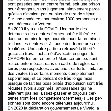
sont pas­sées par un centre fer­mé, soit une pri­son
pour étran­gers, sans juge­ment, sim­ple­ment parce
qu’elles n’avaient pas ou plus de titre de séjour.
Sur une année ce sont envi­ron 1000 per­sonnes qui
sont déte­nues à Vottem.
En 2020 il y a eu la COVID. Une par­tie des
détenu.e.s des centres fer­més ont été libéré.e.s
dans un pre­mier temps pour dimi­nuer la pro­mis­cui­
té dans les centres et à cause des fer­me­tures de
fron­tières. Une autre par­tie a retrou­vé la liber­té
grâce au tra­vail achar­né d’avocats enga­gés, le
CRACPE les en remer­cie ! Mais certain.e.s sont
res­tés enfermé.e.s, dans un cadre de règles sani­
taires peu res­pec­tées, avec une très forte limi­ta­tion
des visites (à cer­tains moments com­plè­te­ment
sup­pri­mées) et ce pen­dant de très longs mois,
puisque de fait les pos­si­bi­li­tés d’expulsion sont très
réduites (vols sup­pri­més, ambas­sades qui ne
délivrent pas les lais­sez-pas­ser et tou­jours cer­
taines fron­tières com­plè­te­ment fer­mées) ! Ces per­
sonnes sont donc encore déte­nues aujourd’hui.
En 2020 la décla­ra­tion gou­ver­ne­men­tale Vival­di a