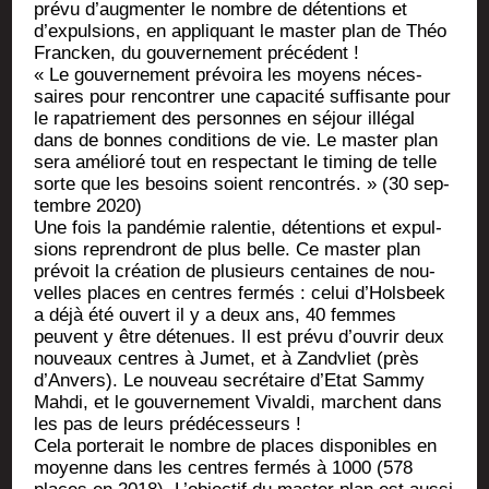
pré­vu d’augmenter le nombre de déten­tions et
d’expulsions, en appli­quant le mas­ter plan de Théo
Fran­cken, du gou­ver­ne­ment précédent !
« Le gou­ver­ne­ment pré­voi­ra les moyens néces­
saires pour ren­con­trer une capa­ci­té suf­fi­sante pour
le rapa­trie­ment des per­sonnes en séjour illé­gal
dans de bonnes condi­tions de vie. Le mas­ter plan
sera amé­lio­ré tout en res­pec­tant le timing de telle
sorte que les besoins soient ren­con­trés. » (30 sep­
tembre 2020)
Une fois la pan­dé­mie ralen­tie, déten­tions et expul­
sions repren­dront de plus belle. Ce mas­ter plan
pré­voit la créa­tion de plu­sieurs cen­taines de nou­
velles places en centres fer­més : celui d’Holsbeek
a déjà été ouvert il y a deux ans, 40 femmes
peuvent y être déte­nues. Il est pré­vu d’ouvrir deux
nou­veaux centres à Jumet, et à Zandv­liet (près
d’Anvers). Le nou­veau secré­taire d’Etat Sam­my
Mah­di, et le gou­ver­ne­ment Vival­di, marchent dans
les pas de leurs prédécesseurs !
Cela por­te­rait le nombre de places dis­po­nibles en
moyenne dans les centres fer­més à 1000 (578