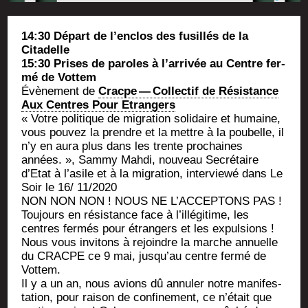
14:30 Départ de l’en­clos des fusillés de la
Citadelle
15:30 Prises de paroles à l’ar­ri­vée au Centre fer­
mé de Vottem
Évè­ne­ment de
Cracpe — Col­lec­tif de Résis­tance
Aux Centres Pour Etrangers
« Votre poli­tique de migra­tion soli­daire et humaine,
vous pou­vez la prendre et la mettre à la pou­belle, il
n’y en aura plus dans les trente pro­chaines
années. », Sam­my Mah­di, nou­veau Secré­taire
d’Etat à l’asile et à la migra­tion, inter­viewé dans Le
Soir le 16/ 11/2020
NON NON NON ! NOUS NE L’ACCEPTONS PAS !
Tou­jours en résis­tance face à l’illégitime, les
centres fer­més pour étran­gers et les expulsions !
Nous vous invi­tons à rejoindre la marche annuelle
du CRACPE ce 9 mai, jusqu’au centre fer­mé de
Vottem.
Il y a un an, nous avions dû annu­ler notre mani­fes­
ta­tion, pour rai­son de confi­ne­ment, ce n’était que