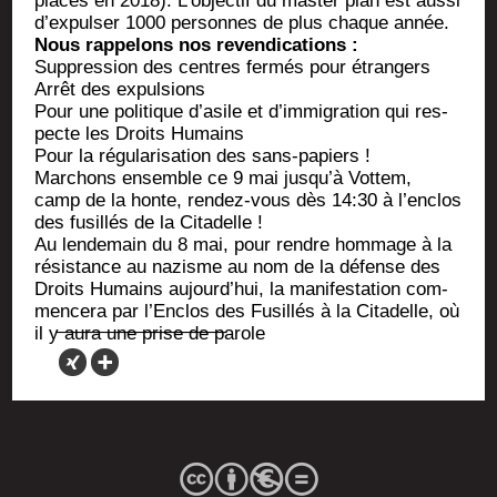
places en 2018). L’objectif du mas­ter plan est aus­si
d’expulser 1000 per­sonnes de plus chaque année.
Nous rap­pe­lons nos revendications :
Sup­pres­sion des centres fer­més pour étrangers
Arrêt des expulsions
Pour une poli­tique d’asile et d’immigration qui res­
pecte les Droits Humains
Pour la régu­la­ri­sa­tion des sans-papiers !
Mar­chons ensemble ce 9 mai jusqu’à Vot­tem,
camp de la honte, ren­dez-vous dès 14:30 à l’en­clos
des fusillés de la Citadelle !
Au len­de­main du 8 mai, pour rendre hom­mage à la
résis­tance au nazisme au nom de la défense des
Droits Humains aujourd’hui, la mani­fes­ta­tion com­
men­ce­ra par l’Enclos des Fusillés à la Cita­delle, où
il y aura une prise de parole