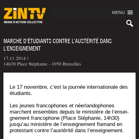
MENU
MARCHE D’ÉTUDIANTS CONTRE L’AUSTÉRITÉ DANS
L’ENSEIGNEMENT
17.11 2014 /
14h30 Place Stéphanie - 1050 Bruxelles
Le 17 novembre, c’est la jour­née inter­na­tio­nale des
étudiants.
Les jeunes fran­co­phones et néer­lan­do­phones
marchent ensembles depuis le minis­tère de l’en­sei­
gne­ment fran­co­phone (Place Sté­pha­nie, 14h30)
jus­qu’au minis­tère de l’en­sei­gne­ment fla­mand en
pro­tes­tant contre l’aus­té­ri­té dans l’enseignement.