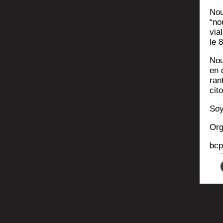
Nou
“no
via­
le 
Nou
en 
ran
cit
Soy
Org
bcp