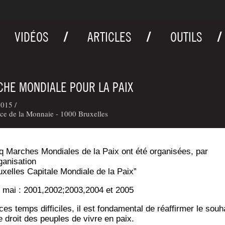
VIDÉOS
ARTICLES
OUTILS
HE MONDIALE POUR LA PAIX
015 /
ce de la Monnaie - 1000 Bruxelles
q Marches Mon­diales de la Paix ont été orga­ni­sées, par
rganisation
uxelles Capi­tale Mon­diale de la Paix”
8 mai : 2001,2002;2003,2004 et 2005
es temps dif­fi­ciles, il est fon­da­men­tal de réaf­fir­mer le sou­h
le droit des peuples de vivre en paix.