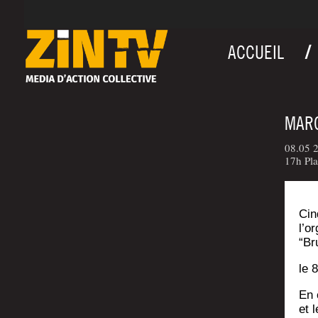
ACCUEIL
MARC
08.05 2
17h Pla
Cin
l’o
“Br
le 
En c
et 