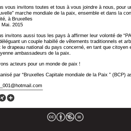
s vous invi­tons toutes et tous à vous joindre à nous, pour u
u­velle” marche mon­diale de la paix, ensemble et dans la con
li­té, à Bruxelles
8 Mai. 2015
s invi­tons aus­si tous les pays à affir­mer leur volon­té de “P
délé­guant un couple habillé de vête­ments tra­di­tion­nels et ar
t le dra­peau natio­nal du pays concer­né, en tant que citoyen 
oyenne ambas­sa­deurs de la paix.
ons acteurs pour un monde de paix !
a­ni­sé par “Bruxelles Capi­tale mon­diale de la Paix ” (BCP) a
_001@hotmail.com