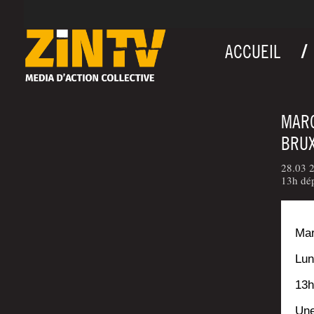
ACCUEIL
MARC
BRU
28.03 2
13h dé
Mar
Lun
13h
Une