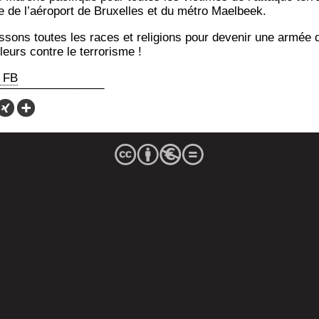
te de l’aé­ro­port de Bruxelles et du métro Maelbeek.
s­sons toutes les races et reli­gions pour deve­nir une armée 
­leurs contre le terrorisme !
 FB