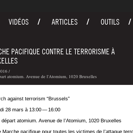
VIDÉOS
ARTICLES
OUTILS
HE PACIFIQUE CONTRE LE TERRORISME À
XELLES
016 /
part atomium. Avenue de l'Atomium, 1020 Bruxelles
ch against ter­ro­rism “Brus­sels”
­di 28 mars à 13:00 — 16:00
 départ ato­mium. Ave­nue de l’A­to­mium, 1020 Bruxelles
 Marche paci­fique pour toutes les vic­times de l’at­taque ter­r