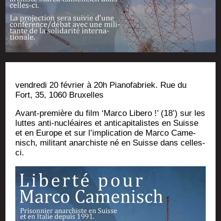
ven­dre­di 20 février à 20h Pia­no­fa­briek. Rue du
Fort, 35, 1060 Bruxelles
Avant-pre­mière du film ‘Mar­co Libe­ro !’ (18’) sur les
luttes anti-nucléaires et anti­ca­pi­ta­listes en Suisse
et en Europe et sur l’im­pli­ca­tion de Mar­co Came­
nisch, mili­tant anar­chiste né en Suisse dans celles-
ci.