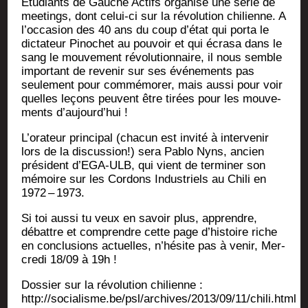
Etu­diants de Gauche Actifs orga­nise une série de
mee­tings, dont celui-ci sur la révo­lu­tion chi­lienne. A
l’oc­ca­sion des 40 ans du coup d’é­tat qui por­ta le
dic­ta­teur Pino­chet au pou­voir et qui écra­sa dans le
sang le mou­ve­ment révo­lu­tion­naire, il nous semble
impor­tant de reve­nir sur ses évé­ne­ments pas
seule­ment pour com­mé­mo­rer, mais aus­si pour voir
quelles leçons peuvent être tirées pour les mou­ve­
ments d’aujourd’hui !
L’o­ra­teur prin­ci­pal (cha­cun est invi­té à inter­ve­nir
lors de la dis­cus­sion!) sera Pablo Nyns, ancien
pré­sident d’E­GA-ULB, qui vient de ter­mi­ner son
mémoire sur les Cor­dons Indus­triels au Chi­li en
1972 – 1973.
Si toi aus­si tu veux en savoir plus, apprendre,
débattre et com­prendre cette page d’his­toire riche
en conclu­sions actuelles, n’hé­site pas à venir, Mer­
cre­di 18/09 à 19h !
Dos­sier sur la révo­lu­tion chi­lienne :
http://socialisme.be/psl/archives/2013/09/11/chili.html