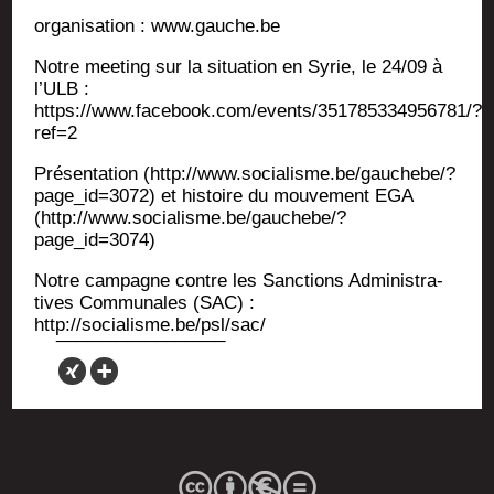
orga­ni­sa­tion : www.gauche.be
Notre mee­ting sur la situa­tion en Syrie, le 24/09 à
l’ULB :
https://www.facebook.com/events/351785334956781/?
ref=2
Pré­sen­ta­tion (http://www.socialisme.be/gauchebe/?
page_id=3072) et his­toire du mou­ve­ment EGA
(http://www.socialisme.be/gauchebe/?
page_id=3074)
Notre cam­pagne contre les Sanc­tions Admi­nis­tra­
tives Com­mu­nales (SAC) :
http://socialisme.be/psl/sac/