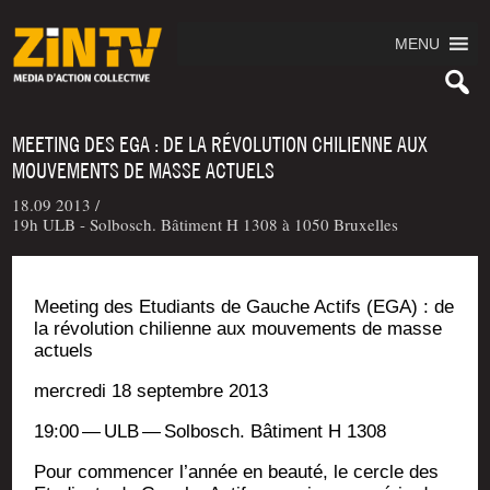
MENU
MEETING DES EGA : DE LA RÉVOLUTION CHILIENNE AUX
MOUVEMENTS DE MASSE ACTUELS
18.09 2013 /
19h ULB - Solbosch. Bâtiment H 1308 à 1050 Bruxelles
Mee­ting des Etu­diants de Gauche Actifs (EGA) : de
la révo­lu­tion chi­lienne aux mou­ve­ments de masse
actuels
mer­cre­di 18 sep­tembre 2013
19:00 — ULB — Sol­bosch. Bâti­ment H 1308
Pour com­men­cer l’an­née en beau­té, le cercle des