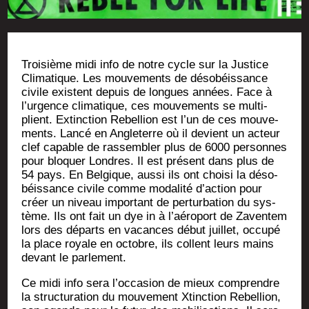
Troi­sième midi info de notre cycle sur la Jus­tice
Cli­ma­tique. Les mou­ve­ments de déso­béis­sance
civile existent depuis de longues années. Face à
l’urgence cli­ma­tique, ces mou­ve­ments se mul­ti­
plient. Extinc­tion Rebel­lion est l’un de ces mou­ve­
ments. Lan­cé en Angle­terre où il devient un acteur
clef capable de ras­sem­bler plus de 6000 per­sonnes
pour blo­quer Londres. Il est pré­sent dans plus de
54 pays. En Bel­gique, aus­si ils ont choi­si la déso­
béis­sance civile comme moda­li­té d’action pour
créer un niveau impor­tant de per­tur­ba­tion du sys­
tème. Ils ont fait un dye in à l’aéroport de Zaven­tem
lors des départs en vacances début juillet, occu­pé
la place royale en octobre, ils collent leurs mains
devant le parlement.
Ce midi info sera l’occasion de mieux com­prendre
la struc­tu­ra­tion du mou­ve­ment Xtinc­tion Rebel­lion,