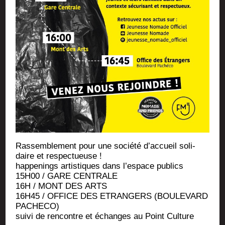
Ras­sem­ble­ment pour une socié­té d’ac­cueil soli­
daire et respectueuse !
hap­pe­nings artis­tiques dans l’es­pace publics
15H00 / GARE CENTRALE
16H / MONT DES ARTS
16H45 / OFFICE DES ETRANGERS (BOULEVARD
PACHECO)
sui­vi de ren­contre et échanges au Point Culture