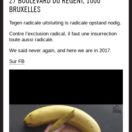
27 BOULEVARD DU RÉGENT, 1000
BRUXELLES
Tegen radi­cale uits­lui­ting is radi­cale ops­tand nodig.
Contre l’ex­clu­sion radi­cal, il faut une insur­rec­tion
toute aus­si radicale.
We said never again, and here we are in 2017.
Sur FB