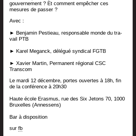
gou­ver­ne­ment ? Et com­ment empê­cher ces
mesures de passer ?
Avec :
► Ben­ja­min Pes­tieau, res­pon­sable monde du tra­
vail PTB
► Karel Meganck, délé­gué syn­di­cal FGTB
► Xavier Mar­tin, Per­ma­nent régio­nal CSC
Transcom
Le mar­di 12 décembre, portes ouvertes à 18h, fin
de la confé­rence à 20h30
Haute école Eras­mus, rue des Six Jetons 70, 1000
Bruxelles (Annes­sens)
Bar à disposition
sur
fb