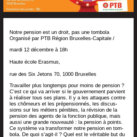
Notre pen­sion est un droit, pas une tombola
Orga­ni­sé par PTB Région Bruxelles-Capitale /
mar­di 12 décembre à 18h
Haute école Erasmus,
rue des Six Jetons 70, 1000 Bruxelles
Tra­vailler plus long­temps pour moins de pen­sion ?
C’est ce qui va arri­ver si le gou­ver­ne­ment par­vient
à réa­li­ser tous ses plans. Il y a les attaques contre
les chô­meurs et les pré­pen­sion­nés, les dis­cus­
sions sur les métiers pénibles, la révi­sion de la
pen­sion des agents de la fonc­tion publique, mais
aus­si une grande nou­veau­té : la pen­sion à points.
Ce sys­tème va trans­for­mer notre pen­sion en tom­
bo­la. De quoi s’a­git-il ? Quel est le véri­table but du