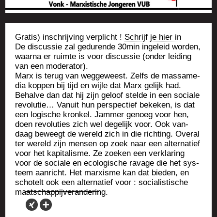
Gra­tis) inschri­j­ving ver­plicht !
Schri­jf je hier in
De dis­cus­sie zal gedu­rende 30min inge­leid wor­den,
waar­na er ruimte is voor dis­cus­sie (onder lei­ding
van een moderator).
Marx is terug van weg­ge­weest. Zelfs de mas­sa­me­
dia kop­pen bij tijd en wijle dat Marx gelijk had.
Behalve dan dat hij zijn geloof stelde in een sociale
revo­lu­tie… Vanuit hun pers­pec­tief beke­ken, is dat
een logische kron­kel. Jam­mer genoeg voor hen,
doen revo­lu­ties zich wel dege­lijk voor. Ook van­
daag beweegt de wereld zich in die rich­ting. Ove­ral
ter wereld zijn men­sen op zoek naar een alter­na­tief
voor het kapi­ta­lisme. Ze zoe­ken een verk­la­ring
voor de sociale en eco­lo­gische ravage die het sys­
teem aan­richt. Het mar­xisme kan dat bie­den, en
scho­telt ook een alter­na­tief voor : socia­lis­tische
maatschappijverandering.