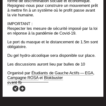
forme de dis­cri­mi­na­tion sociale et éco­no­mique.
Rejoi­gnez-nous pour construire un mou­ve­ment prêt
à mettre fin à un sys­tème où le pro­fit passe avant
la vie humaine.
IMPORTANT :
Res­pec­ter les mesure de sécu­ri­té impo­sé par la loi
en réponse à la pan­dé­mie de Covid-19.
Le port du masque et le dis­tan­ce­ment de 1.5m sont
obligatoire.
Du gel hydro-alcoo­lique sera dis­po­nible sur place.
Les dis­cus­sions auront lieu par bulles de 10
Orga­ni­sé par
Étu­diants de Gauche Actifs — EGA
,
Cam­pagne ROSA
et
Blok­bus­ter
event fb