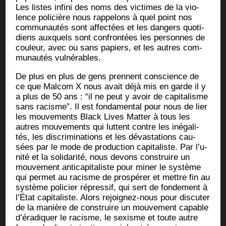
Les listes infi­ni des noms des vic­times de la vio­
lence poli­cière nous rap­pe­lons à quel point nos
com­mu­nau­tés sont affec­tées et les dan­gers quo­ti­
diens aux­quels sont confron­tées les per­sonnes de
cou­leur, avec ou sans papiers, et les autres com­
mu­nau­tés vulnérables.
De plus en plus de gens prennent conscience de
ce que Mal­com X nous avait déjà mis en garde il y
a plus de 50 ans : “il ne peut y avoir de capi­ta­lisme
sans racisme”. Il est fon­da­men­tal pour nous de lier
les mou­ve­ments Black Lives Mat­ter à tous les
autres mou­ve­ments qui luttent contre les inéga­li­
tés, les dis­cri­mi­na­tions et les dévas­ta­tions cau­
sées par le mode de pro­duc­tion capi­ta­liste. Par l’u­
ni­té et la soli­da­ri­té, nous devons construire un
mou­ve­ment anti­ca­pi­ta­liste pour miner le sys­tème
qui per­met au racisme de pros­pé­rer et mettre fin au
sys­tème poli­cier répres­sif, qui sert de fon­de­ment à
l’É­tat capi­ta­liste. Alors rejoi­gnez-nous pour dis­cu­ter
de la manière de construire un mou­ve­ment capable
d’é­ra­di­quer le racisme, le sexisme et toute autre