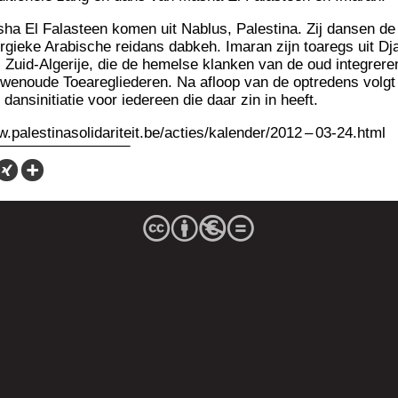
ha El Falas­teen komen uit Nablus, Pales­ti­na. Zij dan­sen de
r­gieke Ara­bische rei­dans dab­keh. Ima­ran zijn toa­regs uit Dj
, Zuid-Alge­rije, die de hemelse klan­ken van de oud inte­gre­re
­we­noude Toea­re­glie­de­ren. Na afloop van de optre­dens volgt
dan­si­ni­tia­tie voor iede­reen die daar zin in heeft.
.palestinasolidariteit.be/acties/kalender/2012 – 03-24.html