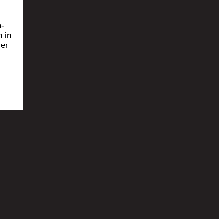
a­
n in
 er