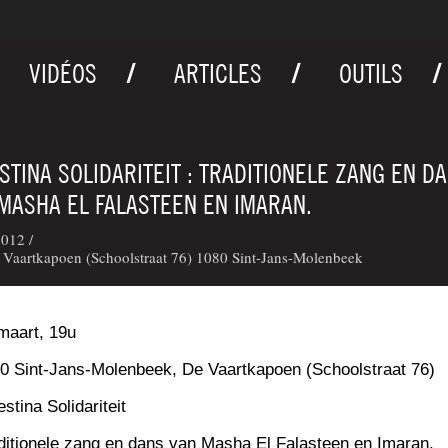
VIDÉOS
ARTICLES
OUTILS
STINA SOLIDARITEIT : TRADITIONELE ZANG EN D
MASHA EL FALASTEEN EN IMARAN.
012 /
Vaartkapoen (Schoolstraat 76) 1080 Sint-Jans-Molenbeek
maart, 19u
0 Sint-Jans-Molen­beek, De Vaart­ka­poen (School­straat 76)
s­ti­na Solidariteit
­di­tio­nele zang en dans van Masha El Falas­teen en Imaran.