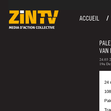
ACCUEIL
PALE
VAN 
24.03 2
19u De 
24 
108
Pale
Tra