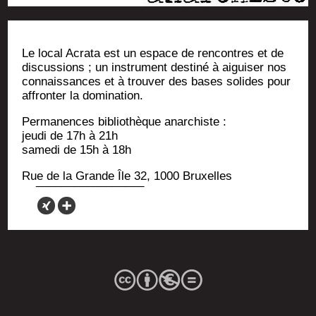
Le local Acra­ta est un espace de ren­contres et de
dis­cus­sions ; un ins­tru­ment des­ti­né à aigui­ser nos
connais­sances et à trou­ver des bases solides pour
affron­ter la domination.
Per­ma­nences biblio­thèque anarchiste :
jeu­di de 17h à 21h
same­di de 15h à 18h
Rue de la Grande Île 32, 1000 Bruxelles