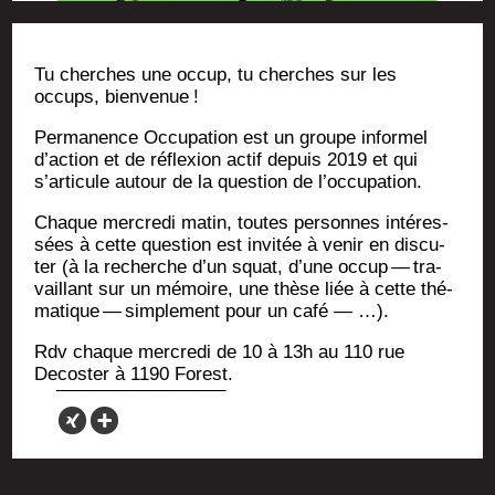
Tu cherches une occup, tu cherches sur les
occups, bien­ve­nue
!
Per­ma­nence Occu­pa­tion est un groupe infor­mel
d’action et de réflexion actif depuis 2019 et qui
s’articule autour de la ques­tion de l’occupation.
Chaque mer­cre­di matin, toutes per­sonnes inté­res­
sées à cette ques­tion est invi­tée à venir en dis­cu­
ter (à la recherche d’un squat, d’une occup — tra­
vaillant sur un mémoire, une thèse liée à cette thé­
ma­tique — sim­ple­ment pour un café — …).
Rdv chaque mer­cre­di de 10 à 13h au 110 rue
Decos­ter à 1190 Forest.