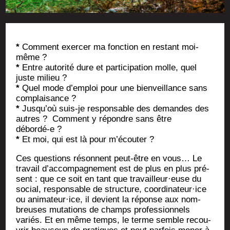
*
Com­ment exer­cer ma fonc­tion en res­tant moi-
même ?
*
Entre auto­ri­té dure et par­ti­ci­pa­tion molle, quel
juste milieu ?
*
Quel mode d’emploi pour une bien­veillance sans
complaisance ?
*
Jusqu’où suis-je res­pon­sable des demandes des
autres ? Com­ment y répondre sans être
débordé‑e ?
*
Et moi, qui est là pour m’écouter ?
Ces ques­tions résonnent peut-être en vous… Le
tra­vail d’accompagnement est de plus en plus pré­
sent : que ce soit en tant que travailleur·euse du
social, res­pon­sable de struc­ture, coordinateur·ice
ou animateur·ice, il devient la réponse aux nom­
breuses muta­tions de champs pro­fes­sion­nels
variés. Et en même temps, le terme semble recou­