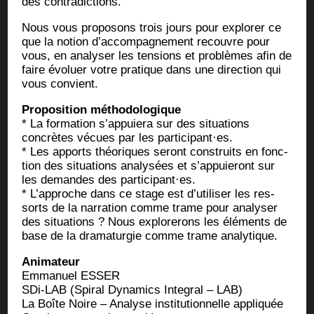
des contradictions.
Nous vous pro­po­sons trois jours pour explo­rer ce
que la notion d’accompagnement recouvre pour
vous, en ana­ly­ser les ten­sions et pro­blèmes afin de
faire évo­luer votre pra­tique dans une direc­tion qui
vous convient.
Pro­po­si­tion méthodologique
* La for­ma­tion s’appuiera sur des situa­tions
concrètes vécues par les participant·es.
* Les apports théo­riques seront construits en fonc­
tion des situa­tions ana­ly­sées et s’appuieront sur
les demandes des participant·es.
* L’approche dans ce stage est d’utiliser les res­
sorts de la nar­ra­tion comme trame pour ana­ly­ser
des situa­tions ? Nous explo­re­rons les élé­ments de
base de la dra­ma­tur­gie comme trame analytique.
Ani­ma­teur
Emma­nuel ESSER
SDi-LAB (Spi­ral Dyna­mics Inte­gral – LAB)
La Boîte Noire – Ana­lyse ins­ti­tu­tion­nelle appliquée