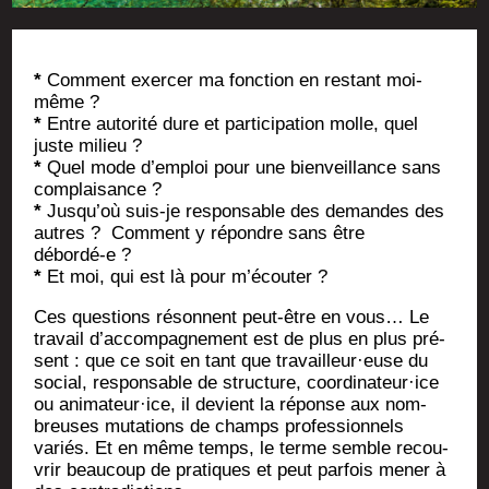
*
Com­ment exer­cer ma fonc­tion en res­tant moi-
même ?
*
Entre auto­ri­té dure et par­ti­ci­pa­tion molle, quel
juste milieu ?
*
Quel mode d’emploi pour une bien­veillance sans
complaisance ?
*
Jusqu’où suis-je res­pon­sable des demandes des
autres ? Com­ment y répondre sans être
débordé‑e ?
*
Et moi, qui est là pour m’écouter ?
Ces ques­tions résonnent peut-être en vous… Le
tra­vail d’accompagnement est de plus en plus pré­
sent : que ce soit en tant que travailleur·euse du
social, res­pon­sable de struc­ture, coordinateur·ice
ou animateur·ice, il devient la réponse aux nom­
breuses muta­tions de champs pro­fes­sion­nels
variés. Et en même temps, le terme semble recou­
vrir beau­coup de pra­tiques et peut par­fois mener à