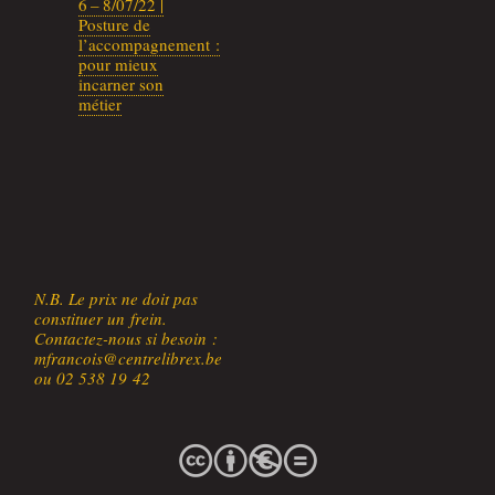
6 – 8/07/22 |
Pos­ture de
l’accompagnement :
pour mieux
incar­ner son
métier
N.B. Le prix ne doit pas
consti­tuer un frein.
Contac­tez-nous si besoin :
mfrancois@centrelibrex.be
ou 02 538 19 42