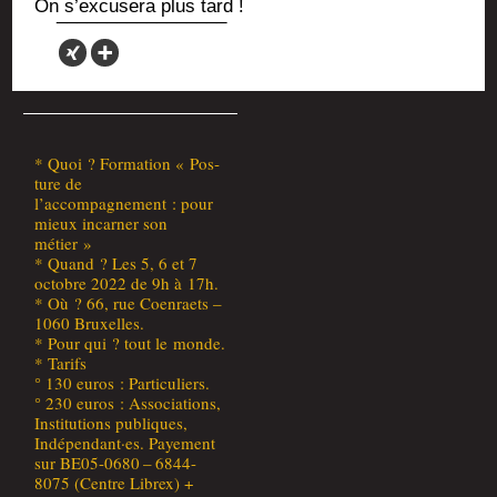
On s’excusera plus tard !
* Quoi ? For­ma­tion « Pos­
ture de
l’accompagnement : pour
mieux incar­ner son
métier »
* Quand ? Les 5, 6 et 7
octobre 2022 de 9h à 17h.
* Où ? 66, rue Coen­raets –
1060 Bruxelles.
* Pour qui ? tout le monde.
* Tarifs
° 130 euros : Particuliers.
° 230 euros : Asso­cia­tions,
Ins­ti­tu­tions publiques,
Indépendant·es. Paye­ment
sur BE05-0680 – 6844-
8075 (Centre Librex) +