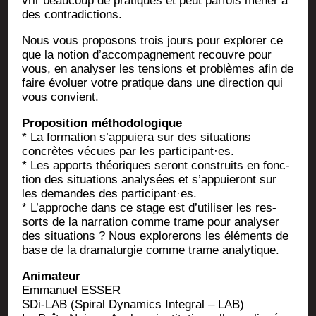
vrir beau­coup de pra­tiques et peut par­fois mener à
des contradictions.
Nous vous pro­po­sons trois jours pour explo­rer ce
que la notion d’accompagnement recouvre pour
vous, en ana­ly­ser les ten­sions et pro­blèmes afin de
faire évo­luer votre pra­tique dans une direc­tion qui
vous convient.
Pro­po­si­tion méthodologique
* La for­ma­tion s’appuiera sur des situa­tions
concrètes vécues par les participant·es.
* Les apports théo­riques seront construits en fonc­
tion des situa­tions ana­ly­sées et s’appuieront sur
les demandes des participant·es.
* L’approche dans ce stage est d’utiliser les res­
sorts de la nar­ra­tion comme trame pour ana­ly­ser
des situa­tions ? Nous explo­re­rons les élé­ments de
base de la dra­ma­tur­gie comme trame analytique.
Ani­ma­teur
Emma­nuel ESSER
SDi-LAB (Spi­ral Dyna­mics Inte­gral – LAB)