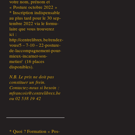
votre nom, pré­nom et
« Pos­ture octobre 2022 »
* Ins­crip­tion indis­pen­sable
au plus tard pour le 30 sep­
tembre 2022 via le for­mu­
laire que vous trou­ve­rez
ici :
http://centrelibrex.be/rendez-
vous/5 – 7‑10 – 22-pos­ture-
de-lac­com­pa­gne­ment-pour-
mieux-incar­ner-son-
metier/ (16 places
disponibles).
N.B. Le prix ne doit pas
consti­tuer un frein.
Contac­tez-nous si besoin :
mfrancois@centrelibrex.be
ou 02 538 19 42
* Quoi ? For­ma­tion « Pos­