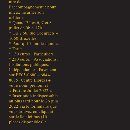
ture de
l’accompagnement : pour
mieux incar­ner son
métier »
* Quand ? Les 6, 7 et 8
juillet de 9h à 17h.
* Où ? 66, rue Coen­raets –
1060 Bruxelles.
* Pour qui ? tout le monde.
* Tarifs
° 130 euros : Particuliers.
° 230 euros : Asso­cia­tions,
Ins­ti­tu­tions publiques,
Indépendant·es. Paye­ment
sur BE05-0680 – 6844-
8075 (Centre Librex) +
votre nom, pré­nom et
« Pos­ture Juillet 2022 »
* Ins­crip­tion indis­pen­sable
au plus tard pour le 26 juin
2022 via le for­mu­laire que
vous trou­vez en cli­quant
sur le lien ici-bas (16
places disponibles) :