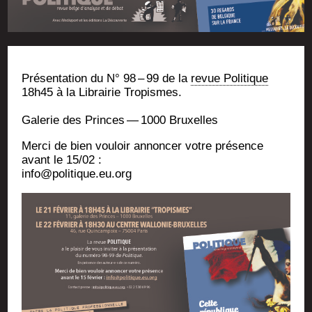
Pré­sen­ta­tion du N° 98 – 99 de la
revue Poli­tique
18h45 à la Librai­rie Tropismes.
Gale­rie des Princes — 1000 Bruxelles
Mer­ci de bien vou­loir annon­cer votre pré­sence
avant le 15/02 :
info@politique.eu.org