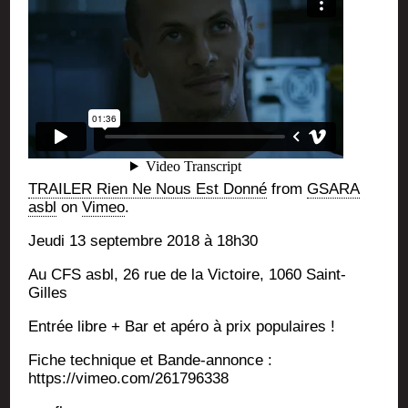
TRAILER Rien Ne Nous Est Don­né
from
GSARA
asbl
on
Vimeo
.
Jeu­di 13 sep­tembre 2018 à 18h30
Au CFS asbl, 26 rue de la Vic­toire, 1060 Saint-
Gilles
Entrée libre + Bar et apé­ro à prix populaires !
Fiche tech­nique et Bande-annonce :
https://vimeo.com/261796338