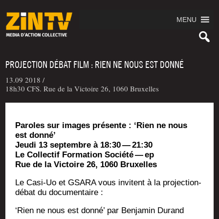
MENU
PROJECTION DÉBAT FILM : RIEN NE NOUS EST DONNÉ
13.09 2018 /
18h30 CFS. Rue de la Victoire 26, 1060 Bruxelles
Paroles sur images pré­sente : ‘Rien ne nous
est donné’
Jeu­di 13 sep­tembre à 18:30 — 21:30
Le Col­lec­tif For­ma­tion Socié­té — ep
Rue de la Vic­toire 26, 1060 Bruxelles
Le Casi-Uo et GSARA vous invitent à la pro­jec­tion-
débat du documentaire :
‘Rien ne nous est don­né’ par Ben­ja­min Durand