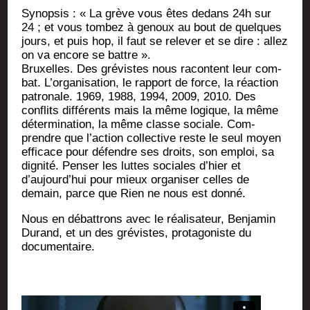
Synop­sis : « La grève vous êtes dedans 24h sur
24 ; et vous tom­bez à genoux au bout de quelques
jours, et puis hop, il faut se rele­ver et se dire : allez
on va encore se battre ».
Bruxelles. Des gré­vistes nous racontent leur com­
bat. L’organisation, le rap­port de force, la réac­tion
patro­nale. 1969, 1988, 1994, 2009, 2010. Des
conflits dif­fé­rents mais la même logique, la même
déter­mi­na­tion, la même classe sociale. Com­
prendre que l’ac­tion col­lec­tive reste le seul moyen
effi­cace pour défendre ses droits, son emploi, sa
digni­té. Pen­ser les luttes sociales d’hier et
d’aujourd’hui pour mieux orga­ni­ser celles de
demain, parce que Rien ne nous est donné.
Nous en débat­trons avec le réa­li­sa­teur, Ben­ja­min
Durand, et un des gré­vistes, pro­ta­go­niste du
documentaire.