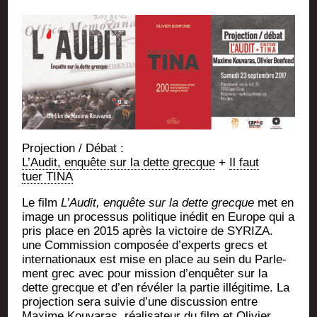
Pro­jec­tion / Débat :
L’Au­dit, enquête sur la dette grecque
+
Il faut
tuer TINA
Le film
L’Au­dit, enquête sur la dette grecque
met en
image un pro­ces­sus poli­tique inédit en Europe qui a
pris place en 2015 après la vic­toire de SYRIZA.
une Com­mis­sion com­po­sée d’experts grecs et
inter­na­tio­naux est mise en place au sein du Par­le­
ment grec avec pour mis­sion d’enquêter sur la
dette grecque et d’en révé­ler la par­tie illé­gi­time. La
pro­jec­tion sera sui­vie d’une dis­cus­sion entre
Maxime Kou­va­ras, réa­li­sa­teur du film et Oli­vier