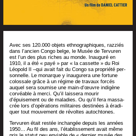
Avec ses 120.000 objets eth­no­gra­phiques, raz­ziés
dans l’ancien Congo belge, le Musée de Ter­vu­ren
est l’un des plus riches au monde. Inau­gu­ré en
1910, il a été « payé » par « la cas­sette » du Roi
Léo­pold II –qui avait fait du Congo sa pro­prié­té per­
son­nelle. Le monarque y inau­gu­re­ra une for­tune
colos­sale grâce à un régime de tra­vaux for­cés
auquel sera sou­mise une main‑d’œuvre indi­gène
cor­véable à mer­ci. Qu’il lais­se­ra mou­rir
d’épuisement ou de mala­dies. Ou qu’il fera mas­sa­
crée lors d’opérations mili­taires des­ti­nées à éra­di­
quer tout mou­ve­ment de révoltes autochtones.
Ter­vu­ren était res­tée inchan­gée depuis les années
1950… Au fil des ans, l’établissement avait même
pris le sta­tut peu enviable de « der­nier musée des