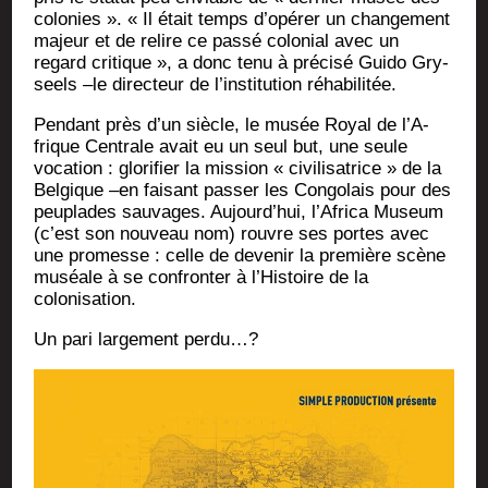
colo­nies ». « Il était temps d’opérer un chan­ge­ment
majeur et de relire ce pas­sé colo­nial avec un
regard cri­tique », a donc tenu à pré­ci­sé Gui­do Gry­
seels –le direc­teur de l’institution réhabilitée.
Pen­dant près d’un siècle, le musée Royal de l’A­
frique Cen­trale avait eu un seul but, une seule
voca­tion : glo­ri­fier la mis­sion « civi­li­sa­trice » de la
Bel­gique –en fai­sant pas­ser les Congo­lais pour des
peu­plades sau­vages. Aujourd’­hui, l’Africa Museum
(c’est son nou­veau nom) rouvre ses portes avec
une pro­messe : celle de deve­nir la pre­mière scène
muséale à se confron­ter à l’His­toire de la
colonisation.
Un pari lar­ge­ment perdu…?