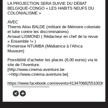
LA PROJECTION SERA SUIVIE DU DÉBAT
BELGIQUE-CONGO « LES HABITS NEUFS DU
COLONIALISME »
AVEC
Thier­no Aliou BALDE (mili­tant de Mémoire colo­niale
et lutte contre les discriminations)
Arnaud LISMOND ( Rédac­teur en chef de la revue
« Ensemble !» )
Pri­me­rose NTUMBA (Média­trice à l’A­fri­ca
Museum)
Pos­si­bi­li­té d’a­che­ter les places (6,00 euros) via le
site de l’Aventure.
[http://www.cinema-aventure.be
->http://www.cinema-aventure.be]
https://www.facebook.com/events/413470682551003/