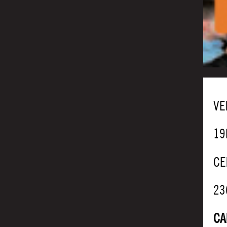
VE
19
CE
23
CA