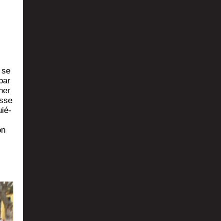
 se
par
ner
esse
uié­
on