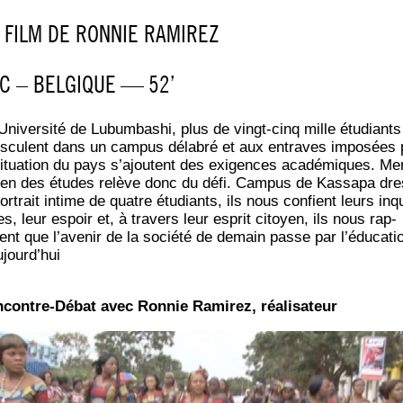
 FILM DE RON­NIE RAMIREZ
C – BEL­GIQUE — 52’
’Université de Lubum­ba­shi, plus de vingt-cinq mille étu­diants
s­culent dans un cam­pus déla­bré et aux entraves impo­sées 
situa­tion du pays s’ajoutent des exi­gences aca­dé­miques. Me
ien des études relève donc du défi. Cam­pus de Kas­sa­pa dr
or­trait intime de quatre étu­diants, ils nous confient leurs inq
es, leur espoir et, à tra­vers leur esprit citoyen, ils nous rap­
lent que l’avenir de la socié­té de demain passe par l’éducati
ujourd’hui
­contre-Débat avec Ron­nie Rami­rez, réa­li­sa­teur