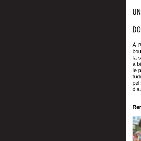
UN
DO
À l
bou
la 
à b
le p
tud
pel
d’a
Ren