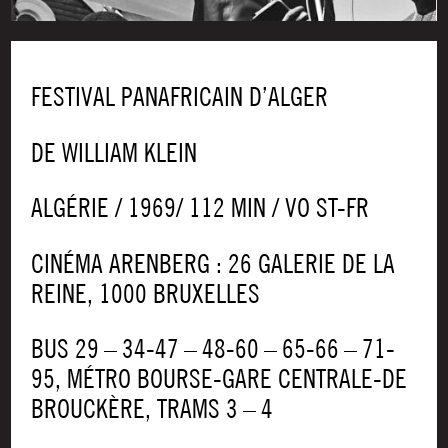
FESTIVAL PANAFRICAIN D’ALGER
DE WILLIAM KLEIN
ALGÉ­RIE / 1969/ 112 MIN / VO ST-FR
CINÉ­MA AREN­BERG : 26 GALE­RIE DE LA
REINE, 1000 BRUXELLES
BUS 29 – 34-47 – 48-60 – 65-66 – 71-
95, MÉTRO BOURSE-GARE CEN­TRALE-DE
BROU­CKÈRE, TRAMS 3 – 4