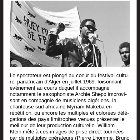
Le spec­ta­teur est plon­gé au coeur du fes­ti­val cultu­
rel pan­afri­cain d’Alger en juillet 1969, foi­son­nant
évé­ne­ment au cours duquel il accompagne
notam­ment le saxo­pho­niste Archie Shepp impro­vi­
sant en com­pa­gnie de musi­ciens algé­riens, la
chan­teuse sud afri­caine Myriam Make­ba en
répé­ti­tion, ou encore les mul­tiples et colo­rées délé­
ga­tions des pays limi­trophes venues pré­sen­ter le
meilleur de leur pro­duc­tion cultu­relle. William
Klein mêle à ces images de prise direct tour­nées
par de mul­tiples opé­ra­teurs (Pierre Lhomme, Bru­no