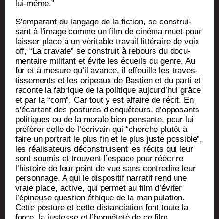
lui-même.”
S’emparant du lan­gage de la fic­tion, se construi­
sant à l’image comme un film de ciné­ma muet pour
lais­ser place à un véri­table tra­vail lit­té­raire de voix
off, “La cra­vate” se construit à rebours du docu­
men­taire mili­tant et évite les écueils du genre. Au
fur et à mesure qu’il avance, il effeuille les tra­ves­
tis­se­ments et les ori­peaux de Bas­tien et du par­ti et
raconte la fabrique de la poli­tique aujourd’hui grâce
et par la “com”. Car tout y est affaire de récit. En
s’écartant des pos­tures d’enquêteurs, d’opposants
poli­tiques ou de la morale bien pen­sante, pour lui
pré­fé­rer celle de l’écrivain qui “cherche plu­tôt à
faire un por­trait le plus fin et le plus juste pos­sible”,
les réa­li­sa­teurs décons­truisent les récits qui leur
sont sou­mis et trouvent l’espace pour réécrire
l’histoire de leur point de vue sans contre­dire leur
per­son­nage. A qui le dis­po­si­tif nar­ra­tif rend une
vraie place, active, qui per­met au film d’éviter
l’épineuse ques­tion éthique de la mani­pu­la­tion.
Cette pos­ture et cette dis­tan­cia­tion font toute la
force, la jus­tesse et l’honnêteté de ce film.