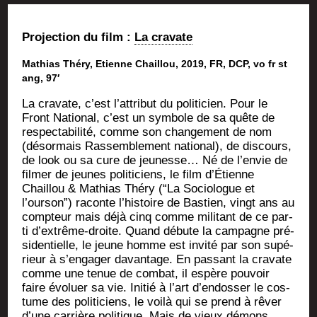
Pro­jec­tion du film :
La cra­vate
Mathias Thé­ry, Etienne Chaillou,
2019,
FR,
DCP,
vo
fr
st
ang,
97′
La cra­vate, c’est l’attribut du poli­ti­cien. Pour le
Front Natio­nal, c’est un sym­bole de sa quête de
res­pec­ta­bi­li­té, comme son chan­ge­ment de nom
(désor­mais Ras­sem­ble­ment natio­nal), de dis­cours,
de look ou sa cure de jeu­nesse… Né de l’envie de
fil­mer de jeunes poli­ti­ciens, le film d’Étienne
Chaillou & Mathias Thé­ry (“La Socio­logue et
l’ourson”) raconte l’histoire de Bas­tien, vingt ans au
comp­teur mais déjà cinq comme mili­tant de ce par­
ti d’extrême-droite. Quand débute la cam­pagne pré­
si­den­tielle, le jeune homme est invi­té par son supé­
rieur à s’engager davan­tage. En pas­sant la cra­vate
comme une tenue de com­bat, il espère pou­voir
faire évo­luer sa vie. Ini­tié à l’art d’endosser le cos­
tume des poli­ti­ciens, le voi­là qui se prend à rêver
d’une car­rière poli­tique. Mais de vieux démons