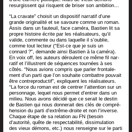
resur­gissent qui risquent de bri­ser son ambition…
“La cra­vate” choi­sit un dis­po­si­tif nar­ra­tif d’une
grande ori­gi­na­li­té et se savoure comme un roman.
Assis dans un fau­teuil, face camé­ra, Bas­tien lit sa
propre his­toire écrite par les réa­li­sa­teurs, qu’il
valide, com­mente ou dans laquelle il s’oublie,
comme tout lec­teur (“Est-ce que je suis un
connard ?”, demande ain­si Bas­tien à la camé­ra).
En voix off, les auteurs déroulent ce même fil nar­
ra­tif et l’illustrent de séquences tour­nées à ses
côtés. “Nous avions com­pris que par­ler fron­ta­le­
ment d’un par­ti que l’on sou­haite com­battre pou­vait
être contre­pro­duc­tif”, expliquent les réa­li­sa­teurs.
“La force du roman est de cen­trer l’attention sur un
per­son­nage, lequel nous per­met d’entrer dans un
milieu. Nous avons déci­dé que ce serait le des­tin
de Bas­tien qui nous don­ne­rait des clés de com­pré­
hen­sion du par­ti d’extrême-droite et non l’inverse.
Chaque étape de sa rela­tion au FN (besoin
d’autorité, quête de res­pec­ta­bi­li­té, dis­si­mu­la­tion
des vieux démons, etc.) nous ren­seigne sur le par­ti