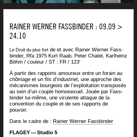
RAINER WERNER FASSBINDER : 09.09 >
24.10
de et avec Rai­ner Wer­ner Fass­
Le Droit du plus fort
bin­der, Rfa 1975
Kurt Raab, Peter Cha­tel, Karl­heinz
Böhm / cou­leur / ST : FR / 123′
À par­tir des rap­ports amou­reux entre un forain au
chô­mage et un fils d’in­dus­triel, une approche des
méca­nismes bour­geois de l’ex­ploi­ta­tion trans­po­sés
au sein d’un couple homo­sexuel. Jouée par Fass­
bin­der lui-même, une viru­lente attaque de la
conven­tion du couple et de ses rap­ports de
pouvoir.
Dans le cadre de :
Rai­ner Wer­ner Fassbinder
FLAGEY — Stu­dio 5