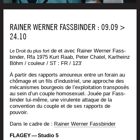
RAINER WERNER FASSBINDER : 09.09 >
24.10
de et avec Rai­ner Wer­ner Fass­
Le Droit du plus fort
bin­der, Rfa 1975
Kurt Raab, Peter Cha­tel, Karl­heinz
Böhm / cou­leur / ST : FR / 123′
À par­tir des rap­ports amou­reux entre un forain au
chô­mage et un fils d’in­dus­triel, une approche des
méca­nismes bour­geois de l’ex­ploi­ta­tion trans­po­sés
au sein d’un couple homo­sexuel. Jouée par Fass­
bin­der lui-même, une viru­lente attaque de la
conven­tion du couple et de ses rap­ports de
pouvoir.
Dans le cadre de :
Rai­ner Wer­ner Fassbinder
FLAGEY — Stu­dio 5