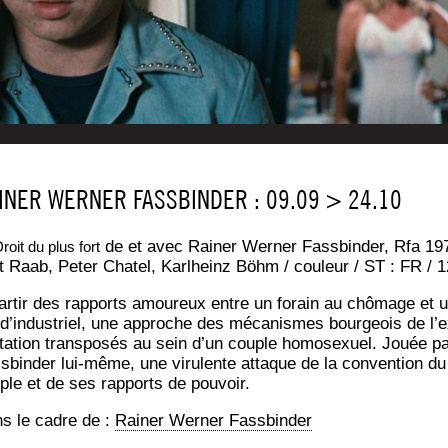
INER WERNER FASSBINDER : 09.09 > 24.10
de et avec Rai­ner Wer­ner Fass­bin­der, Rfa 19
roit du plus fort
t Raab, Peter Cha­tel, Karl­heinz Böhm / cou­leur / ST : FR / 1
ar­tir des rap­ports amou­reux entre un forain au chô­mage et 
s d’in­dus­triel, une approche des méca­nismes bour­geois de l’e
i­ta­tion trans­po­sés au sein d’un couple homo­sexuel. Jouée p
s­bin­der lui-même, une viru­lente attaque de la conven­tion du
ple et de ses rap­ports de pouvoir.
s le cadre de :
Rai­ner Wer­ner Fassbinder