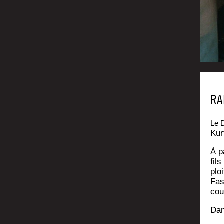
RA
Le D
Kur
À p
fil
plo
Fas
cou
Dan