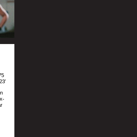
75
23′
un
x­
ar