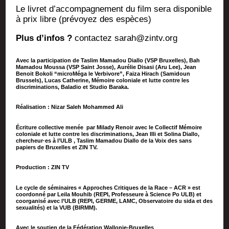
Le livret d’ac­com­pa­gne­ment du film sera dis­po­nible
à prix libre (pré­voyez des espèces)
Plus d’in­fos ?
contac­tez sarah@zintv.org
Avec la participation de Taslim Mamadou Diallo (VSP Bruxelles), Bah
Mamadou Moussa (VSP Saint Josse), Aurélie Disasi (Aru Lee), Jean
Benoit Bokoli “microMéga le Verbivore”, Faiza Hirach (Samidoun
Brussels), Lucas Catherine, Mémoire coloniale et lutte contre les
discriminations, Baladio et Studio Baraka.
Réalisation : Nizar Saleh Mohammed Ali
Écriture collective menée par Milady Renoir avec le Collectif Mémoire
coloniale et lutte contre les discriminations, Jean Illi et Solina Diallo,
chercheur·es à l’ULB , Taslim Mamadou Diallo de la Voix des sans
papiers de Bruxelles et ZIN TV.
Production : ZIN TV
Le cycle de séminaires « Approches Critiques de la Race – ACR » est
coordonné par Leila Mouhib (REPI, Professeure à Science Po ULB) et
coorganisé avec l’ULB (REPI, GERME, LAMC, Observatoire du sida et des
sexualités) et la VUB (BIRMM).
Avec le soutien de la Fédération Wallonie-Bruxelles