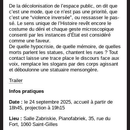
De la déco­lo­ni­sa­tion de l’espace public, on dit que
c’est une mode, que ce n’est pas une prio­ri­té, que
c’est une “vio­lence inver­sée”, ou res­sas­ser le pas­
sé. Le sens unique de l’Histoire revêt encore le
cos­tume du déni et chaque geste micro­sco­pique
consen­ti par les ins­tances d’État est consi­dé­ré
comme une faveur.
De quelle hypo­cri­sie, de quelle mémoire, de quelles
morts parlent les sta­tues, chantent les rues ? Tout
contact laisse une trace place le dis­cours face aux
voix, rem­place les slo­gans par des corps agis­sant
et débou­lonne une sta­tuaire mensongère.
Trai­ler
Infos pra­tiques
Date :
le 24 sep­tembre 2025, accueil à par­tir de
18h45, pro­jec­tion à 19h15
Lieu :
Salle Zabris­kie, Pia­no­fa­briek, 35, rue du
Fort, 1060 Saint-Gilles