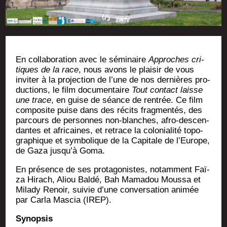
En col­la­bo­ra­tion avec le sémi­naire
Approches cri­
tiques de la race
, nous avons le plai­sir de vous
invi­ter à la pro­jec­tion de l’une de nos der­nières pro­
duc­tions, le film docu­men­taire
Tout contact laisse
une trace
, en guise de séance de ren­trée. Ce film
com­po­site puise dans des récits frag­men­tés, des
par­cours de per­sonnes non-blanches, afro-des­cen­
dantes et afri­caines, et retrace la colo­nia­li­té topo­
gra­phique et sym­bo­lique de la Capi­tale de l’Europe,
de Gaza jusqu’à Goma.
En pré­sence de ses pro­ta­go­nistes, notam­ment Faï­
za Hirach, Aliou Bal­dé, Bah Mama­dou Mous­sa et
Mila­dy Renoir, sui­vie d’une
conver­sa­tion ani­mée
par Car­la Mas­cia (IREP).
Synop­sis