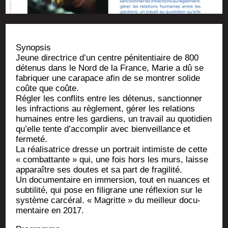
Synop­sis
Jeune direc­trice d’un centre péni­ten­tiaire de 800
déte­nus dans le Nord de la France, Marie a dû se
fabri­quer une cara­pace afin de se mon­trer solide
coûte que coûte.
Régler les conflits entre les déte­nus, sanc­tion­ner
les infrac­tions au règle­ment, gérer les rela­tions
humaines entre les gar­diens, un tra­vail au quo­ti­dien
qu’elle tente d’accomplir avec bien­veillance et
fermeté.
La réa­li­sa­trice dresse un por­trait inti­miste de cette
« com­bat­tante » qui, une fois hors les murs, laisse
appa­raître ses doutes et sa part de fragilité.
Un docu­men­taire en immer­sion, tout en nuances et
sub­ti­li­té, qui pose en fili­grane une réflexion sur le
sys­tème car­cé­ral. « Magritte » du meilleur docu­
men­taire en 2017.