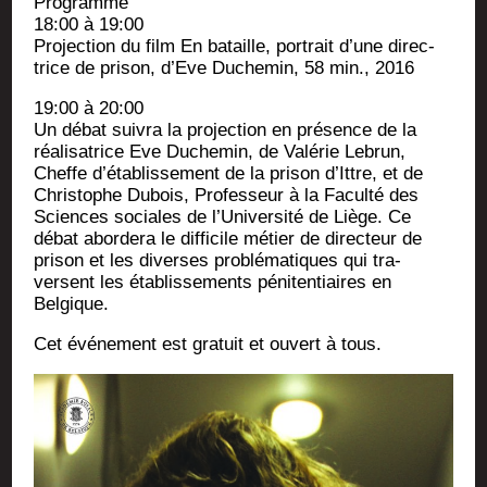
Pro­gramme
18:00 à 19:00
Pro­jec­tion du film En bataille, por­trait d’une direc­
trice de pri­son, d’Eve Duche­min, 58 min., 2016
19:00 à 20:00
Un débat sui­vra la pro­jec­tion en pré­sence de la
réa­li­sa­trice Eve Duche­min, de Valé­rie Lebrun,
Cheffe d’établissement de la pri­son d’Ittre, et de
Chris­tophe Dubois, Pro­fes­seur à la Facul­té des
Sciences sociales de l’Université de Liège. Ce
débat abor­de­ra le dif­fi­cile métier de direc­teur de
pri­son et les diverses pro­blé­ma­tiques qui tra­
versent les éta­blis­se­ments péni­ten­tiaires en
Belgique.
Cet évé­ne­ment est gra­tuit et ouvert à tous.