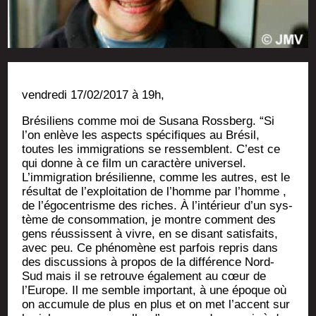
ven­dre­di 17/02/2017 à 19h,
Bré­si­liens comme moi de Susa­na Ross­berg. “Si
l’on enlève les aspects spé­ci­fiques au Bré­sil,
toutes les immi­gra­tions se res­semblent. C’est ce
qui donne à ce film un carac­tère uni­ver­sel.
L’immigration bré­si­lienne, comme les autres, est le
résul­tat de l’exploitation de l’homme par l’homme ,
de l’égocentrisme des riches. À l’intérieur d’un sys­
tème de consom­ma­tion, je montre com­ment des
gens réus­sissent à vivre, en se disant satis­faits,
avec peu. Ce phé­no­mène est par­fois repris dans
des dis­cus­sions à pro­pos de la dif­fé­rence Nord-
Sud mais il se retrouve éga­le­ment au cœur de
l’Europe. Il me semble impor­tant, à une époque où
on accu­mule de plus en plus et on met l’accent sur