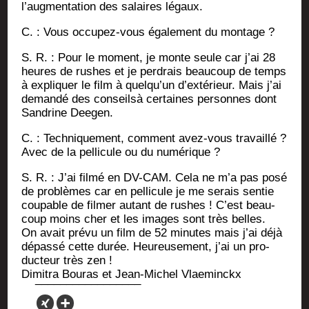
l’augmentation des salaires légaux.
C. : Vous occu­pez-vous éga­le­ment du montage ?
S. R. : Pour le moment, je monte seule car j’ai 28
heures de rushes et je per­drais beau­coup de temps
à expli­quer le film à quel­qu’un d’extérieur. Mais j’ai
deman­dé des conseilsà cer­taines per­sonnes dont
San­drine Deegen.
C. : Tech­ni­que­ment, com­ment avez-vous tra­vaillé ?
Avec de la pel­li­cule ou du numérique ?
S. R. : J’ai fil­mé en DV-CAM. Cela ne m’a pas posé
de pro­blèmes car en pel­li­cule je me serais sen­tie
cou­pable de fil­mer autant de rushes ! C’est beau­
coup moins cher et les images sont très belles.
On avait pré­vu un film de 52 minutes mais j’ai déjà
dépas­sé cette durée. Heu­reu­se­ment, j’ai un pro­
duc­teur très zen !
Dimi­tra Bou­ras et Jean-Michel Vlaeminckx