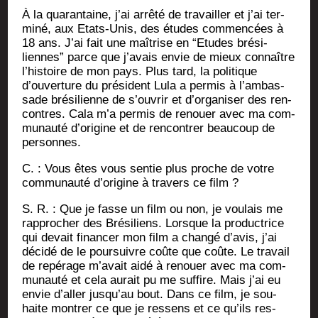
À la qua­ran­taine, j’ai arrê­té de tra­vailler et j’ai ter­
mi­né, aux Etats-Unis, des études com­men­cées à
18 ans. J’ai fait une maî­trise en “Etudes bré­si­
liennes” parce que j’avais envie de mieux connaître
l’histoire de mon pays. Plus tard, la poli­tique
d’ouverture du pré­sident Lula a per­mis à l’am­bas­
sade bré­si­lienne de s’ouvrir et d’organiser des ren­
contres. Cala m’a per­mis de renouer avec ma com­
mu­nau­té d’origine et de ren­con­trer beau­coup de
personnes.
C. : Vous êtes vous sen­tie plus proche de votre
com­mu­nau­té d’o­ri­gine à tra­vers ce film ?
S. R. : Que je fasse un film ou non, je vou­lais me
rap­pro­cher des Bré­si­liens. Lorsque la pro­duc­trice
qui devait finan­cer mon film a chan­gé d’avis, j’ai
déci­dé de le pour­suivre coûte que coûte. Le tra­vail
de repé­rage m’avait aidé à renouer avec ma com­
mu­nau­té et cela aurait pu me suf­fire. Mais j’ai eu
envie d’aller jusqu’au bout. Dans ce film, je sou­
haite mon­trer ce que je res­sens et ce qu’ils res­