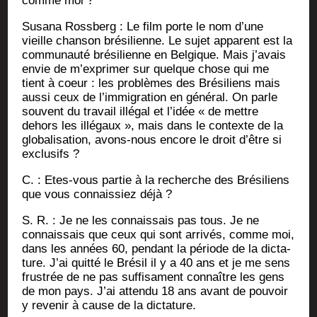
comme moi ?
Susa­na Ross­berg : Le film porte le nom d’une
vieille chan­son bré­si­lienne. Le sujet appa­rent est la
com­mu­nau­té bré­si­lienne en Bel­gique. Mais j’a­vais
envie de m’ex­pri­mer sur quelque chose qui me
tient à coeur : les pro­blèmes des Bré­si­liens mais
aus­si ceux de l’im­mi­gra­tion en géné­ral. On parle
sou­vent du tra­vail illé­gal et l’i­dée « de mettre
dehors les illé­gaux », mais dans le contexte de la
glo­ba­li­sa­tion, avons-nous encore le droit d’être si
exclusifs ?
C. : Etes-vous par­tie à la recherche des Bré­si­liens
que vous connais­siez déjà ?
S. R. : Je ne les connais­sais pas tous. Je ne
connais­sais que ceux qui sont arri­vés, comme moi,
dans les années 60, pen­dant la période de la dic­ta­
ture. J’ai quit­té le Bré­sil il y a 40 ans et je me sens
frus­trée de ne pas suf­fi­sa­ment connaître les gens
de mon pays. J’ai atten­du 18 ans avant de pou­voir
y reve­nir à cause de la dictature.