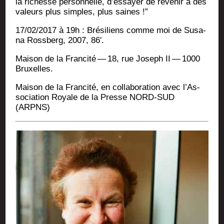
la richesse per­son­nelle, d’essayer de reve­nir à des
valeurs plus simples, plus saines !”
17/02/2017 à 19h : Bré­si­liens comme moi de Susa­
na Ross­berg, 2007, 86′.
Mai­son de la Fran­ci­té — 18, rue Joseph II — 1000
Bruxelles.
Mai­son de la Fran­ci­té, en col­la­bo­ra­tion avec l’As­
so­cia­tion Royale de la Presse NORD-SUD
(ARPNS)