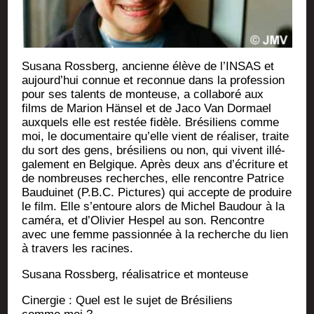
Susa­na Ross­berg, ancienne élève de l’INSAS et
aujourd’­hui connue et recon­nue dans la pro­fes­sion
pour ses talents de mon­teuse, a col­la­bo­ré aux
films de Marion Hän­sel et de Jaco Van Dor­mael
aux­quels elle est res­tée fidèle. Bré­si­liens comme
moi, le docu­men­taire qu’elle vient de réa­li­ser, traite
du sort des gens, bré­si­liens ou non, qui vivent illé­
ga­le­ment en Bel­gique. Après deux ans d’é­cri­ture et
de nom­breuses recherches, elle ren­contre Patrice
Bau­dui­net (P.B.C. Pic­tures) qui accepte de pro­duire
le film. Elle s’entoure alors de Michel Bau­dour à la
camé­ra, et d’Olivier Hes­pel au son. Ren­contre
avec une femme pas­sion­née à la recherche du lien
à tra­vers les racines.
Susa­na Ross­berg, réa­li­sa­trice et monteuse
Ciner­gie : Quel est le sujet de Bré­si­liens