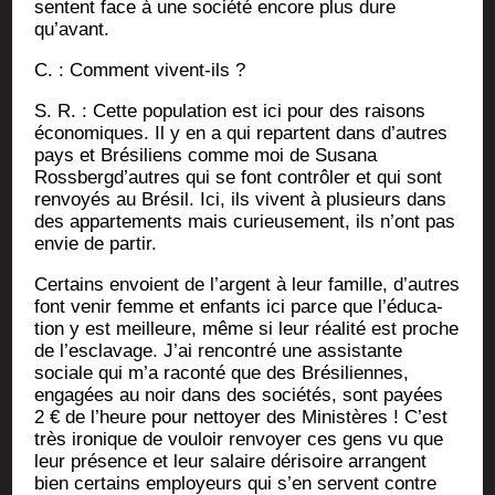
sentent face à une socié­té encore plus dure
qu’avant.
C. : Com­ment vivent-ils ?
S. R. : Cette popu­la­tion est ici pour des rai­sons
éco­no­miques. Il y en a qui repartent dans d’autres
pays et Bré­si­liens comme moi de Susa­na
Rossbergd’autres qui se font contrô­ler et qui sont
ren­voyés au Bré­sil. Ici, ils vivent à plu­sieurs dans
des appar­te­ments mais curieu­se­ment, ils n’ont pas
envie de partir.
Cer­tains envoient de l’argent à leur famille, d’autres
font venir femme et enfants ici parce que l’é­du­ca­
tion y est meilleure, même si leur réa­li­té est proche
de l’esclavage. J’ai ren­con­tré une assis­tante
sociale qui m’a racon­té que des Bré­si­liennes,
enga­gées au noir dans des socié­tés, sont payées
2 € de l’heure pour net­toyer des Minis­tères ! C’est
très iro­nique de vou­loir ren­voyer ces gens vu que
leur pré­sence et leur salaire déri­soire arrangent
bien cer­tains employeurs qui s’en servent contre