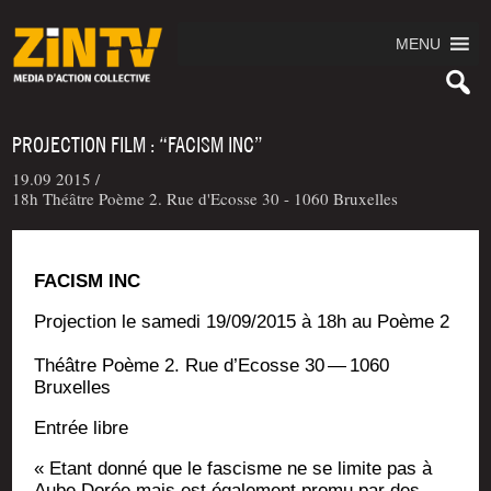
MENU
PROJECTION FILM : “FACISM INC”
19.09 2015 /
18h Théâtre Poème 2. Rue d'Ecosse 30 - 1060 Bruxelles
FACISM INC
Pro­jec­tion le same­di 19/09/2015 à 18h au Poème 2
Théâtre Poème 2. Rue d’E­cosse 30 — 1060
Bruxelles
Entrée libre
« Etant don­né que le fas­cisme ne se limite pas à
Aube Dorée mais est éga­le­ment pro­mu par des