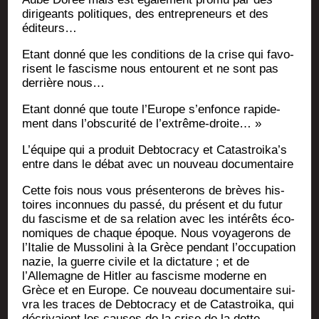
diri­geants poli­tiques, des entre­pre­neurs et des
éditeurs…
Etant don­né que les condi­tions de la crise qui favo­
risent le fas­cisme nous entourent et ne sont pas
der­rière nous…
Etant don­né que toute l’Europe s’enfonce rapi­de­
ment dans l’obscurité de l’extrême-droite… »
L’équipe qui a pro­duit Deb­to­cra­cy et Catastroika’s
entre dans le débat avec un nou­veau documentaire
Cette fois nous vous pré­sen­te­rons de brèves his­
toires incon­nues du pas­sé, du pré­sent et du futur
du fas­cisme et de sa rela­tion avec les inté­rêts éco­
no­miques de chaque époque. Nous voya­ge­rons de
l’Italie de Mus­so­li­ni à la Grèce pen­dant l’occupation
nazie, la guerre civile et la dic­ta­ture ; et de
l’Allemagne de Hit­ler au fas­cisme moderne en
Grèce et en Europe. Ce nou­veau docu­men­taire sui­
vra les traces de Deb­to­cra­cy et de Catas­troi­ka, qui
décri­vaient les causes de la crise de la dette,