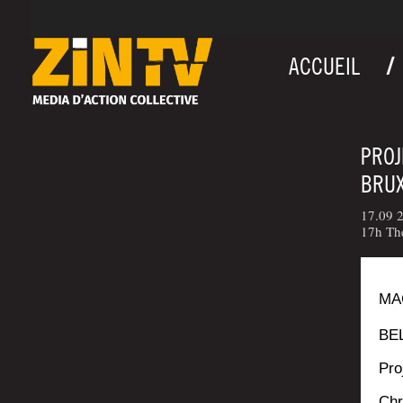
ACCUEIL
PROJ
BRUX
17.09 2
17h Thé
MA
BEL
Pro
Chr