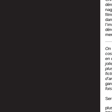
dén
nag
fil
dan
l’i
dér
men
On 
cos
en c
joli
plu
fic
d’a
gar
fois
Ser
plu