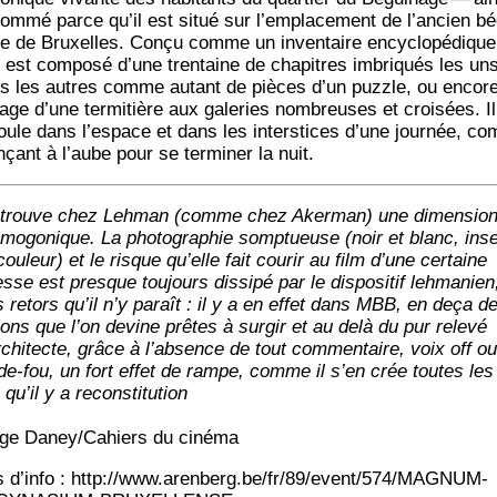
om­mé parce qu’il est situé sur l’emplacement de l’ancien bé
e de Bruxelles. Conçu comme un inven­taire ency­clo­pé­dique,
m est com­po­sé d’une tren­taine de cha­pitres imbri­qués les un
s les autres comme autant de pièces d’un puzzle, ou encor
mage d’une ter­mi­tière aux gale­ries nom­breuses et croi­sées. I
oule dans l’espace et dans les inter­stices d’une jour­née, co
­çant à l’aube pour se ter­mi­ner la nuit.
trouve chez Leh­man (comme chez Aker­man) une dimen­sio
­mo­go­nique. La pho­to­gra­phie somp­tueuse (noir et blanc, ins
ou­leur) et le risque qu’elle fait cou­rir au film d’une cer­taine
esse est presque tou­jours dis­si­pé par le dis­po­si­tif leh­ma­nien
s retors qu’il n’y paraît : il y a en effet dans MBB, en deça d
­tions que l’on devine prêtes à sur­gir et au delà du pur rele­vé
r­chi­tecte, grâce à l’ab­sence de tout com­men­taire, voix off ou
de-fou, un fort effet de rampe, comme il s’en crée toutes les
 qu’il y a reconstitution
ge Daney/Cahiers du cinéma
s d’in­fo : http://www.arenberg.be/fr/89/event/574/MAGNUM-