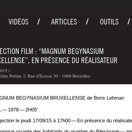
VIDÉOS
ARTICLES
OUTILS
ECTION FILM : “MAGNUM BEGYNASIUM
ELLENSE”, EN PRÉSENCE DU RÉALISATEUR
015 /
âtre Poème 2. Rue d'Ecosse 30 - 1060 Bruxelles
GNUM BEGYNASIUM BRUXELLENSE de Boris Lehman
 — 1978 — 2H05’
­jec­tion le jeu­di 17/09/15 à 17h00 — En pré­sence du réalisate
o­nique vivante des habi­tants du quar­tier du Bégui­nage — ain­