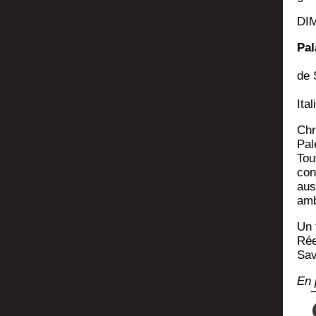
DI
Pal
de 
Ita
Chro
Pal
Tout
con
aus
amb
Un 
Rée
Sa
En 