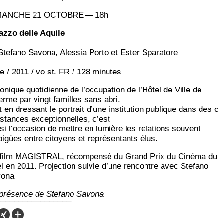
MANCHE 21 OCTOBRE — 18h
az­zo delle Aquile
Ste­fa­no Savo­na, Ales­sia Por­to et Ester Sparatore
­lie / 2011 / vo st. FR / 128 minutes
­nique quo­ti­dienne de l’oc­cu­pa­tion de l’Hô­tel de Ville de
erme par vingt familles sans abri.
 en dres­sant le por­trait d’une ins­ti­tu­tion publique dans des c
s­tances excep­tion­nelles, c’est
­si l’oc­ca­sion de mettre en lumière les rela­tions sou­vent
igües entre citoyens et repré­sen­tants élus.
film MAGISTRAL, récom­pen­sé du Grand Prix du Ciné­ma du
l en 2011. Pro­jec­tion sui­vie d’une ren­contre avec Ste­fa­no
vona
pré­sence de Ste­fa­no Savona