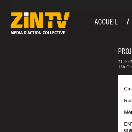
ACCUEIL
PROJ
21.10 2
18h Ci
Cin
Rue
Mét
ENT
gra