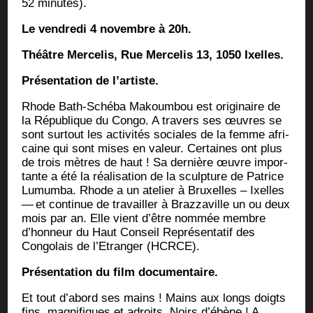
52 minutes).
Le ven­dre­di 4 novembre à 20h.
Théâtre Mer­ce­lis, Rue Mer­ce­lis 13, 1050 Ixelles.
Pré­sen­ta­tion de l’artiste.
Rhode Bath-Sché­ba Makoum­bou est ori­gi­naire de
la Répu­blique du Congo. A tra­vers ses œuvres se
sont sur­tout les acti­vi­tés sociales de la femme afri­
caine qui sont mises en valeur. Cer­taines ont plus
de trois mètres de haut ! Sa der­nière œuvre impor­
tante a été la réa­li­sa­tion de la sculp­ture de Patrice
Lumum­ba. Rhode a un ate­lier à Bruxelles – Ixelles
— et conti­nue de tra­vailler à Braz­za­ville un ou deux
mois par an. Elle vient d’être nom­mée membre
d’hon­neur du Haut Conseil Repré­sen­ta­tif des
Congo­lais de l’Etranger (HCRCE).
Pré­sen­ta­tion du film documentaire.
Et tout d’abord ses mains ! Mains aux longs doigts
fins, magni­fiques et adroits. Noirs d’ébène ! A