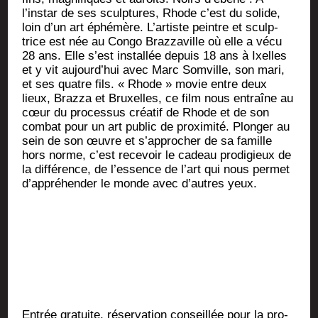
l’instar de ses sculp­tures, Rhode c’est du solide,
loin d’un art éphé­mère. L’artiste peintre et sculp­
trice est née au Congo Braz­za­ville où elle a vécu
28 ans. Elle s’est ins­tal­lée depuis 18 ans à Ixelles
et y vit aujourd’hui avec Marc Som­ville, son mari,
et ses quatre fils. « Rhode » movie entre deux
lieux, Braz­za et Bruxelles, ce film nous entraîne au
cœur du pro­ces­sus créa­tif de Rhode et de son
com­bat pour un art public de proxi­mi­té. Plon­ger au
sein de son œuvre et s’approcher de sa famille
hors norme, c’est rece­voir le cadeau pro­di­gieux de
la dif­fé­rence, de l’essence de l’art qui nous per­met
d’appréhender le monde avec d’autres yeux.
Entrée gra­tuite, réser­va­tion conseillée pour la pro­