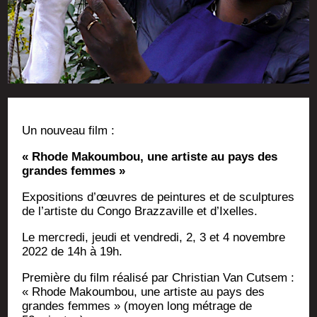
Un nou­veau film :
« Rhode Makoum­bou, une artiste au pays des
grandes femmes »
Expo­si­tions d’œuvres de pein­tures et de sculp­tures
de l’artiste du Congo Braz­za­ville et d’Ixelles.
Le mer­cre­di, jeu­di et ven­dre­di, 2, 3 et 4 novembre
2022 de 14h à 19h.
Pre­mière du film réa­li­sé par Chris­tian Van Cut­sem :
« Rhode Makoum­bou, une artiste au pays des
grandes femmes » (moyen long métrage de