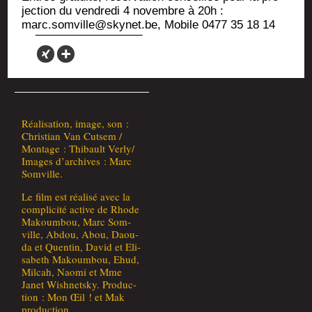
jec­tion du ven­dre­di 4 novembre à 20h :
marc.somville@skynet.be, Mobile 0477 35 18 14
Réa­li­sa­tion, image, son :
Chris­tian Van Cut­sem /
Mon­tage : Thi­bault Verly/
Images d’archives : Marc
Somville.
Le film est réa­li­sé avec la
com­pli­ci­té active de Rhode
Makoum­bou, Marc Som­
ville, Abdou, Abou, Daou­
da et Quen­tin, David et Eli­
sa­beth Makoum­bou, Ehud,
Mil­cah, Nao­mi et Mme
Janet Wish­nets­ky. Pro­duc­
tion : Mon Œil ! et Mak
production.