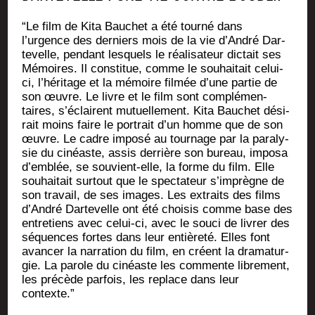
“Le film de Kita Bau­chet a été tour­né dans
l’urgence des der­niers mois de la vie d’André Dar­
te­velle, pen­dant les­quels le réa­li­sa­teur dic­tait ses
Mémoires. Il consti­tue, comme le sou­hai­tait celui-
ci, l’héritage et la mémoire fil­mée d’une par­tie de
son œuvre. Le livre et le film sont com­plé­men­
taires, s’éclairent mutuel­le­ment. Kita Bau­chet dési­
rait moins faire le por­trait d’un homme que de son
œuvre. Le cadre impo­sé au tour­nage par la para­ly­
sie du cinéaste, assis der­rière son bureau, impo­sa
d’emblée, se sou­vient-elle, la forme du film. Elle
sou­hai­tait sur­tout que le spec­ta­teur s’imprègne de
son tra­vail, de ses images. Les extraits des films
d’André Dar­te­velle ont été choi­sis comme base des
entre­tiens avec celui-ci, avec le sou­ci de livrer des
séquences fortes dans leur entiè­re­té. Elles font
avan­cer la nar­ra­tion du film, en créent la dra­ma­tur­
gie. La parole du cinéaste les com­mente libre­ment,
les pré­cède par­fois, les replace dans leur
contexte.”