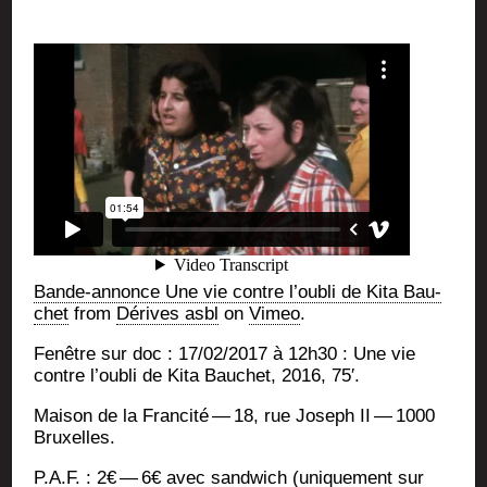
Bande-annonce Une vie contre l’ou­bli de Kita Bau­
chet
from
Dérives asbl
on
Vimeo
.
Fenêtre sur doc : 17/02/2017 à 12h30 : Une vie
contre l’ou­bli de Kita Bau­chet, 2016, 75′.
Mai­son de la Fran­ci­té — 18, rue Joseph II — 1000
Bruxelles.
P.A.F. : 2€ — 6€ avec sand­wich (uni­que­ment sur