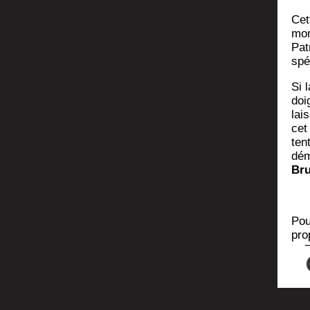
Cet
mome
Pat
spé
Si l
doi
lais
cet
ten
dé­
Bru
Pou
pro