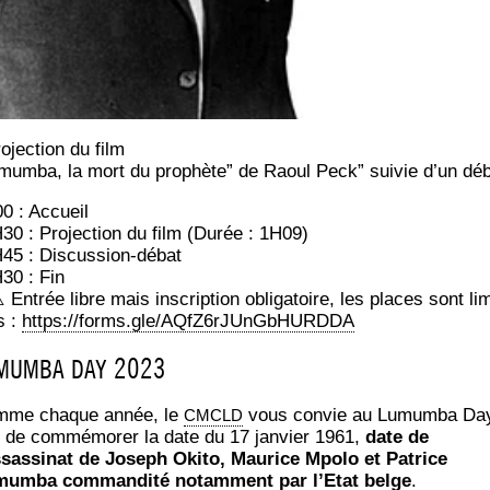
o­jec­tion du film
mum­ba, la mort du pro­phète” de Raoul Peck” sui­vie d’un dé
0 : Accueil
30 : Pro­jec­tion du film (Durée : 1H09)
45 : Discussion-débat
30 : Fin
Entrée libre mais ins­crip­tion obli­ga­toire, les places sont lim
s :
https://forms.gle/AQfZ6rJUnGbHURDDA
2023
MUMBA
DAY
me chaque année, le
vous convie au Lumum­ba Da
CMCLD
n de com­mé­mo­rer la date du 17 jan­vier 1961,
date de
ssassinat de Joseph Oki­to, Mau­rice Mpo­lo et Patrice
um­ba com­man­di­té notam­ment par l’Etat belge
.