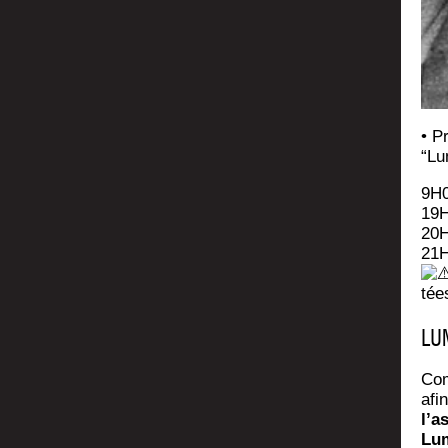
• Pr
“Lu
9H0
19H
20H
21H
tée
LU
Com
afi
l’a
Lum