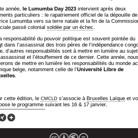
te année,
le Lumum­ba Day 2023
inter­vient après deux
nts par­ti­cu­liers : le rapa­trie­ment offi­ciel de la dépouille de
rice Lumum­ba vers sa terre natale et la fin de la Com­mis­sio
­ciale pas­sé colo­nial
sol­dée par un échec
.
a res­pon­sa­bi­li­té du pou­voir poli­tique est sou­vent poin­tée du
gt dans l’assassinat des trois pères de l’indépendance cong
e, d’autres res­pon­sa­bi­li­tés sont à mettre en lumière au suje
 assas­si­nat et l’étouffement de ce der­nier. Cette année, nou
­te­rons de mettre en lumière les res­pon­sa­bi­li­tés du monde a
mique belge, notam­ment celle de l’
Uni­ver­si­té Libre de
xelles
.
r cette édi­tion, le
s’associe à
Bruxelles Laïque
et v
CMCLD
­pose le pro­gramme sui­vant les 16 & 17 janvier.