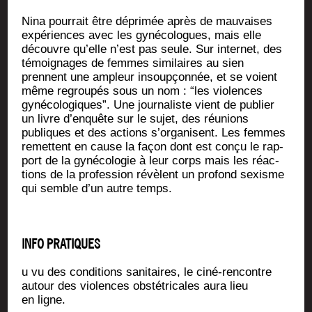
Nina pour­rait être dépri­mée après de mau­vaises
expé­riences avec les gyné­co­logues, mais elle
découvre qu’elle n’est pas seule. Sur inter­net, des
témoi­gnages de femmes simi­laires au sien
prennent une ampleur insoup­çon­née, et se voient
même regrou­pés sous un nom : “les vio­lences
gyné­co­lo­giques”. Une jour­na­liste vient de publier
un livre d’enquête sur le sujet, des réunions
publiques et des actions s’organisent. Les femmes
remettent en cause la façon dont est conçu le rap­
port de la gyné­co­lo­gie à leur corps mais les réac­
tions de la pro­fes­sion révèlent un pro­fond sexisme
qui semble d’un autre temps.
INFO PRATIQUES
u vu des condi­tions sani­taires, le ciné-ren­contre
autour des vio­lences obs­té­tri­cales aura lieu
en ligne.