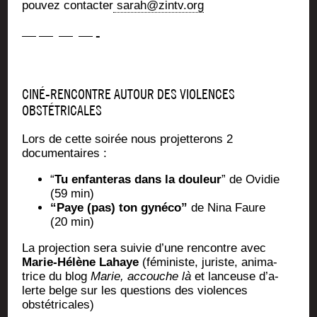
pou­vez contac­ter
sarah@zintv.org
— — — — -
CINÉ-RENCONTRE AUTOUR DES VIOLENCES
OBSTÉTRICALES
Lors de cette soi­rée nous pro­jet­te­rons 2
documentaires :
“
Tu enfan­te­ras dans la dou­leur
” de Ovi­die
(59 min)
“Paye (pas) ton gyné­co”
de Nina Faure
(20 min)
La pro­jec­tion sera sui­vie d’une ren­contre avec
Marie-Hélène Lahaye
(fémi­niste, juriste, ani­ma­
trice du blog
Marie, accouche là
et lan­ceuse d’a­
lerte belge sur les ques­tions des vio­lences
obstétricales)