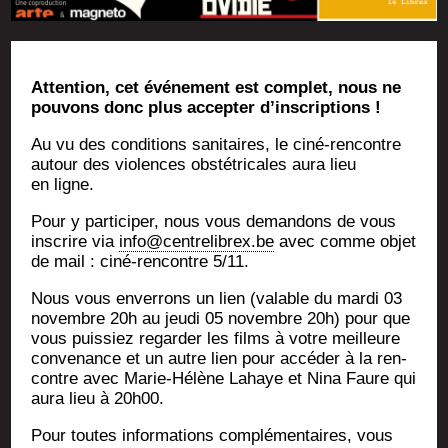
Atten­tion, cet évé­ne­ment est com­plet, nous ne
pou­vons donc plus accep­ter d’inscriptions !
Au vu des condi­tions sani­taires, le ciné-ren­contre
autour des vio­lences obs­té­tri­cales aura lieu
en ligne.
Pour y par­ti­ci­per, nous vous deman­dons de vous
ins­crire via
info@centrelibrex.be
avec comme objet
de mail : ciné-ren­contre 5/11.
Nous vous enver­rons un lien (valable du mar­di 03
novembre 20h au jeu­di 05 novembre 20h) pour que
vous puis­siez regar­der les films à votre meilleure
conve­nance et un autre lien pour accé­der à la ren­
contre avec Marie-Hélène Lahaye et Nina Faure qui
aura lieu à 20h00.
Pour toutes infor­ma­tions com­plé­men­taires, vous