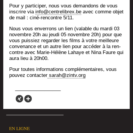
Pour y par­ti­ci­per, nous vous deman­dons de vous
ins­crire via
info@centrelibrex.be
avec comme objet
de mail : ciné-ren­contre 5/11.
Nous vous enver­rons un lien (valable du mar­di 03
novembre 20h au jeu­di 05 novembre 20h) pour que
vous puis­siez regar­der les films à votre meilleure
conve­nance et un autre lien pour accé­der à la ren­
contre avec Marie-Hélène Lahaye et Nina Faure qui
aura lieu à 20h00.
Pour toutes infor­ma­tions com­plé­men­taires, vous
pou­vez contac­ter
sarah@zintv.org
EN LIGNE