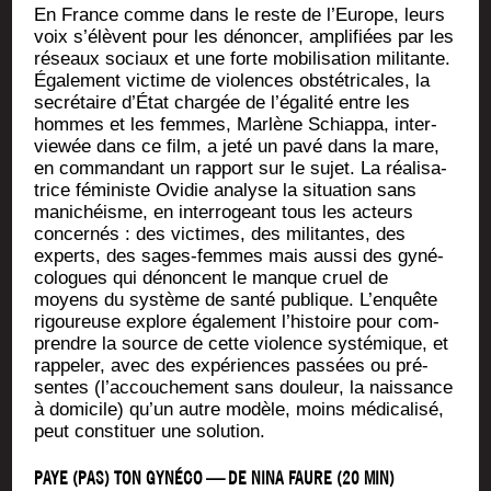
En France comme dans le reste de l’Europe, leurs
voix s’élèvent pour les dénon­cer, ampli­fiées par les
réseaux sociaux et une forte mobi­li­sa­tion mili­tante.
Éga­le­ment vic­time de vio­lences obs­té­tri­cales, la
secré­taire d’État char­gée de l’égalité entre les
hommes et les femmes, Mar­lène Schiap­pa, inter­
viewée dans ce film, a jeté un pavé dans la mare,
en com­man­dant un rap­port sur le sujet. La réa­li­sa­
trice fémi­niste Ovi­die ana­lyse la situa­tion sans
mani­chéisme, en inter­ro­geant tous les acteurs
concer­nés : des vic­times, des mili­tantes, des
experts, des sages-femmes mais aus­si des gyné­
co­logues qui dénoncent le manque cruel de
moyens du sys­tème de san­té publique. L’enquête
rigou­reuse explore éga­le­ment l’histoire pour com­
prendre la source de cette vio­lence sys­té­mique, et
rap­pe­ler, avec des expé­riences pas­sées ou pré­
sentes (l’accouchement sans dou­leur, la nais­sance
à domi­cile) qu’un autre modèle, moins médi­ca­li­sé,
peut consti­tuer une solution.
PAYE (PAS) TON GYNÉCO — DE NINA FAURE (20 MIN)