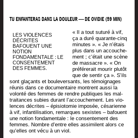
TU ENFANTERAS DANS LA DOULEUR — DE OVIDIE (59 MIN)
« Il a tout sutu­ré à vif,
LES VIO­LENCES
ça a duré qua­rante-cinq
DÉCRITES
minutes ». « Je n’étais
BAFOUENT UNE
plus dans un accou­che­
NOTION
ment ; c’était une scène
FON­DA­MEN­TALE : LE
CONSEN­TE­MENT
de mas­sacre ». « On
DES FEMMES.
pré­fé­re­rait mou­rir plu­tôt
que de sen­tir ça ». S’ils
sont gla­çants et bou­le­ver­sants, les témoi­gnages
réunis dans ce docu­men­taire montrent aus­si la
volon­té des femmes de rendre publiques les mal­
trai­tances subies durant l’accouchement. Les vio­
lences décrites – épi­sio­to­mie impo­sée, césa­rienne
à vif, infan­ti­li­sa­tion, remarques sexistes – bafouent
une notion fon­da­men­tale : le consen­te­ment des
femmes. Nombre d’entre elles assi­milent alors ce
qu’elles ont vécu à un viol.