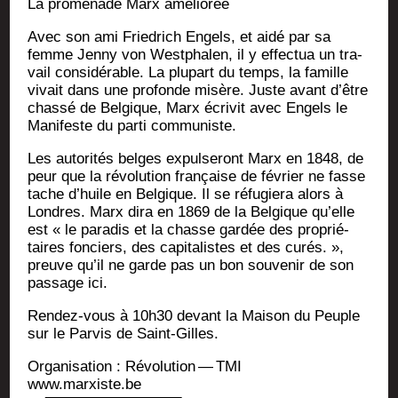
La pro­me­nade Marx améliorée
Avec son ami Frie­drich Engels, et aidé par sa
femme Jen­ny von West­pha­len, il y effec­tua un tra­
vail consi­dé­rable. La plu­part du temps, la famille
vivait dans une pro­fonde misère. Juste avant d’être
chas­sé de Bel­gique, Marx écri­vit avec Engels le
Mani­feste du par­ti communiste.
Les auto­ri­tés belges expul­se­ront Marx en 1848, de
peur que la révo­lu­tion fran­çaise de février ne fasse
tache d’huile en Bel­gique. Il se réfu­gie­ra alors à
Londres. Marx dira en 1869 de la Bel­gique qu’elle
est « le para­dis et la chasse gar­dée des pro­prié­
taires fon­ciers, des capi­ta­listes et des curés. »,
preuve qu’il ne garde pas un bon sou­ve­nir de son
pas­sage ici.
Ren­dez-vous à 10h30 devant la Mai­son du Peuple
sur le Par­vis de Saint-Gilles.
Orga­ni­sa­tion : Révo­lu­tion — TMI
www.marxiste.be