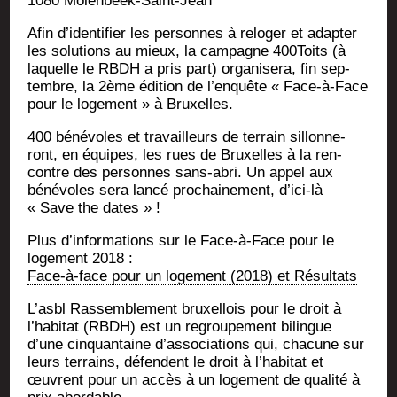
1080 Molenbeek-Saint-Jean
Afin d’i­den­ti­fier les per­sonnes à relo­ger et adap­ter
les solu­tions au mieux, la cam­pagne 400Toits (à
laquelle le RBDH a pris part) orga­ni­se­ra, fin sep­
tembre, la 2ème édi­tion de l’en­quête « Face-à-Face
pour le loge­ment » à Bruxelles.
400 béné­voles et tra­vailleurs de ter­rain sillon­ne­
ront, en équipes, les rues de Bruxelles à la ren­
contre des per­sonnes sans-abri. Un appel aux
béné­voles sera lan­cé pro­chai­ne­ment, d’i­ci-là
« Save the dates » !
Plus d’in­for­ma­tions sur le Face-à-Face pour le
loge­ment 2018 :
Face-à-face pour un loge­ment (2018) et Résultats
L’as­bl Ras­sem­ble­ment bruxel­lois pour le droit à
l’ha­bi­tat (RBDH) est un regrou­pe­ment bilingue
d’une cin­quan­taine d’as­so­cia­tions qui, cha­cune sur
leurs ter­rains, défendent le droit à l’ha­bi­tat et
œuvrent pour un accès à un loge­ment de qua­li­té à