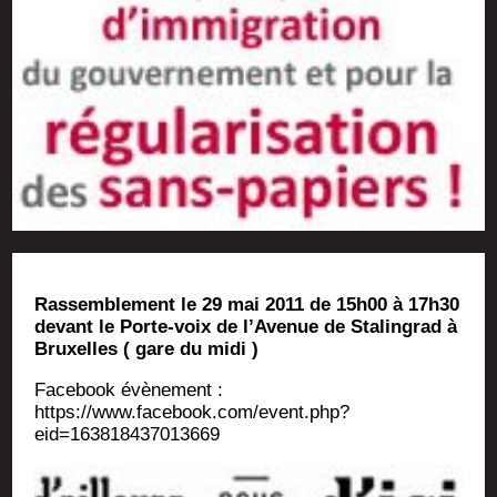
Ras­sem­ble­ment le 29 mai 2011 de 15h00 à 17h30
devant le Porte-voix de l’Avenue de Sta­lin­grad à
Bruxelles ( gare du midi )
Face­book évè­ne­ment :
https://www.facebook.com/event.php?
eid=163818437013669