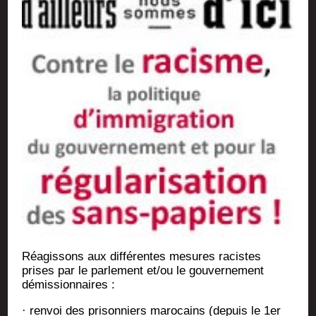
Réagis­sons aux dif­fé­rentes mesures racistes
prises par le par­le­ment et/ou le gou­ver­ne­ment
démissionnaires :
· ren­voi des pri­son­niers maro­cains (depuis le 1er