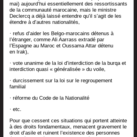
mai) aujourd’hui essen­tiel­le­ment des res­sor­tis­sants
de la com­mu­nau­té maro­caine, mais le ministre
Declercq a déjà lais­sé entendre qu’il s’agit de les
étendre à d’autres nationalités,
· refus d’aider les Bel­go-maro­cains déte­nus à
l’étranger, comme Ali Aar­rass extra­dé par
l’Espagne au Maroc et Ous­sa­ma Attar déte­nu
en Irak),
· vote una­nime de la loi d’interdiction de la bur­qa et
inter­dic­tion qua­si « géné­ra­li­sée » du voile,
· dur­cis­se­ment sur la loi sur le regrou­pe­ment
familial
· réforme du Code de la Nationalité
· etc.
Pour que cessent ces situa­tions qui portent atteinte
à des droits fon­da­men­taux, menacent gra­ve­ment le
droit d’asile et ruinent l’existence des per­sonnes