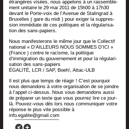
étran­gères visées, nous appe­lons à un ras­sem­ble­
ment uni­taire le 29 mai 2011 de 15h00 à 17h30
devant le Porte-voix de l’Avenue de Sta­lin­grad à
Bruxelles ( gare du midi ) pour exi­ger la sup­pres­
sion immé­diate de ces poli­tiques et la régu­la­ri­sa­
tion des sans-papiers.
Nous mani­fes­te­rons le même jour que le Col­lec­tif
natio­nal « D’AILLEURS NOUS SOMMES D’ICI »
(France ) contre le racisme, la poli­tique
d’immigration du gou­ver­ne­ment et pour la régu­la­ri­
sa­tion des sans-papiers
ÉGALITÉ, LCR / SAP, Boeh!, Attac-ULB
Il est plus que temps de réagir ! C’est pour­quoi
nous deman­dons à votre orga­ni­sa­tion de se joindre
à l’appel ci-des­sus. Nous vous deman­dons aus­si
de pré­pa­rer un texte que vous pour­rez lire ce jour-
là. Pou­vez-vous dès lors nous com­mu­ni­quer votre
réponse le plus vite pos­sible à
info.egalite@gmail.com