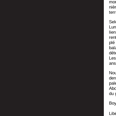
mor
nièr
ter
Sel
Lun­
lie
ren
plé
bala
dét
Les
ans
Nou
der
pal
Abo
du 
Boy­
Libé