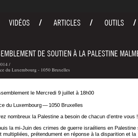
VIDÉOS
ARTICLES
OUTILS
EMBLEMENT DE SOUTIEN À LA PALESTINE MALM
014 /
ace du Luxembourg - 1050 Bruxelles
­sem­ble­ment le Mer­cre­di 9 juillet à 18h00
ce du Luxem­bourg — 1050 Bruxelles
ez nom­breux la Pales­tine a besoin de cha­cun d’entre vous !
uis la mi-Juin des crimes de guerre israé­liens en Pales­tine
 mul­ti­pliées, pré­ten­du­ment en réponse à la dis­pa­ri­tion et la