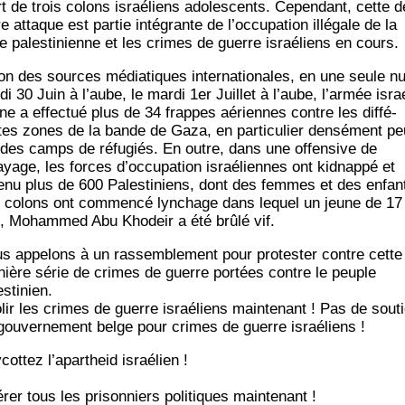
t de trois colons israé­liens ado­les­cents. Cepen­dant, cette d
e attaque est par­tie inté­grante de l’oc­cu­pa­tion illé­gale de la
re pales­ti­nienne et les crimes de guerre israé­liens en cours.
on des sources média­tiques inter­na­tio­nales, en une seule nu
di 30 Juin à l’aube, le mar­di 1er Juillet à l’aube, l’ar­mée isra
nne a effec­tué plus de 34 frappes aériennes contre les dif­fé­
tes zones de la bande de Gaza, en par­ti­cu­lier den­sé­ment pe
 des camps de réfu­giés. En outre, dans une offen­sive de
yage, les forces d’oc­cu­pa­tion israé­liennes ont kid­nap­pé et
e­nu plus de 600 Pales­ti­niens, dont des femmes et des enfan
 colons ont com­men­cé lyn­chage dans lequel un jeune de 17
, Moham­med Abu Kho­deir a été brû­lé vif.
s appe­lons à un ras­sem­ble­ment pour pro­tes­ter contre cette
­nière série de crimes de guerre por­tées contre le peuple
estinien.
­lir les crimes de guerre israé­liens main­te­nant ! Pas de sou­t
gou­ver­ne­ment belge pour crimes de guerre israéliens !
cot­tez l’a­par­theid israélien !
­rer tous les pri­son­niers poli­tiques maintenant !