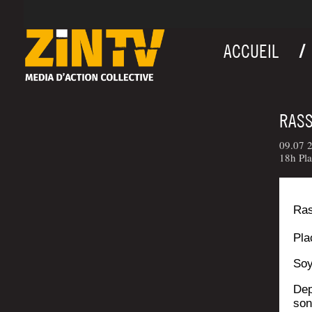
ACCUEIL
RASS
09.07 2
18h Pl
Ras
Pla
Soy
Dep
sont