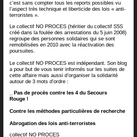
c’est sans comp­ter tous les reports pos­sibles vu
l’aspect très tech­nique et liber­ti­cide des lois « anti-
terroristes ».
Le col­lec­tif NO PROCES (héri­tier du col­lec­tif S5S
créé dans la fou­lée des arres­ta­tions du 5 juin 2008)
regroupe des per­sonnes soli­daires qui se sont
remo­bi­li­sées en 2010 avec la réac­ti­va­tion des
poursuites.
Le col­lec­tif NO PROCES est indé­pen­dant. Son blog
a pour but de vous tenir infor­més sur les suites de
cette affaire mais aus­si d’organiser la soli­da­ri­té
autour de 3 mots d’ordre :
_ Pas de pro­cès contre les 4 du Secours
Rouge !
Contre les méthodes par­ti­cu­lières de recherche
Abro­ga­tion des lois anti-terroristes
col­lec­tif NO PROCES