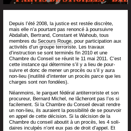
Depuis l’été 2008, la jus­tice est res­tée dis­crète,
mais elle n’a pour­tant pas renon­cé à pour­suivre
Abdal­lah, Ber­trand, Constant et Wahoub, tous
membres du
Secours Rouge
, pour par­ti­ci­pa­tion aux
acti­vi­tés d’un groupe ter­ro­riste. Les tra­vaux
d’instruction se sont ter­mi­nés fin 2010 et une
Chambre du Conseil se réunit le 11 mai 2011. C’est
cette ins­tance qui déter­mine s’il y a lieu de pour­
suivre et donc de mener un pro­cès ou s’il y aura
non-lieu (inuti­li­té d’intenter un pro­cès parce que les
charges sont non fondées).
Néan­moins, le par­quet fédé­ral anti­ter­ro­riste et son
pro­cu­reur, Ber­nard Michel, ne lâche­ront pas l’os si
faci­le­ment. Si la Chambre du Conseil devait rendre
un non-lieu, ils auraient la pos­si­bi­li­té de se pour­voir
en appel de cette déci­sion. Si la déci­sion de la
Chambre du conseil abou­tit à un pro­cès, les 4 soli­
daires incul­pés n’ont eux pas de droit d’appel. Et