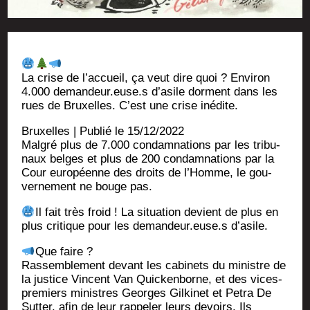
La crise de l’accueil, ça veut dire quoi ? Envi­ron
4.000 demandeur.euse.s d’asile dorment dans les
rues de Bruxelles. C’est une crise inédite.
Bruxelles | Publié le 15/12/2022
Mal­gré plus de 7.000 condam­na­tions par les tri­bu­
naux belges et plus de 200 condam­na­tions par la
Cour euro­péenne des droits de l’Homme, le gou­
ver­ne­ment ne bouge pas.
Il fait très froid ! La situa­tion devient de plus en
plus cri­tique pour les demandeur.euse.s d’asile.
Que faire ?
Ras­sem­ble­ment devant les cabi­nets du ministre de
la jus­tice Vincent Van Qui­cken­borne, et des vices-
pre­miers ministres Georges Gil­ki­net et Petra De
Sut­ter, afin de leur rap­pe­ler leurs devoirs. Ils