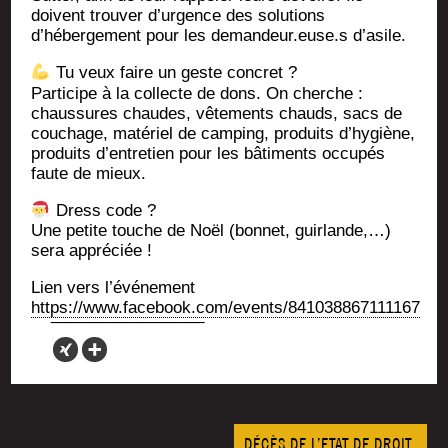
doivent trou­ver d’urgence des solu­tions
d’hébergement pour les demandeur.euse.s d’asile.
Tu veux faire un geste concret ?
Par­ti­cipe à la col­lecte de dons. On cherche :
chaus­sures chaudes, vête­ments chauds, sacs de
cou­chage, maté­riel de cam­ping, pro­duits d’hygiène,
pro­duits d’entretien pour les bâti­ments occu­pés
faute de mieux.
Dress code ?
Une petite touche de Noël (bon­net, guir­lande,…)
sera appréciée !
Lien vers l’é­vé­ne­ment
https://www.facebook.com/events/841038867111167
DÉCÈS DE L’ETAT DE DROIT